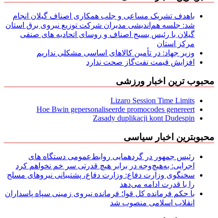
باهدف تشریک مساعی و جلب همکاری اصناف گیلان انجام
شد: جلسه هم‌اندیشی مدیران شركت توزیع نیروی برق استان
گیلان با رئیس بسیج اصناف و روسای اتحادیه های صنفی
مركز استان
وزیر جهاد: در تأمین کالاهای اساسی مشکلی نداریم
افزایش قیمت نفت‌گاز صحت ندارد
محبوب ترین اخبار ورزشی
Lizaro Session Time Limits
Hoe Bwin gepersonaliseerde promocodes genereert
Zasady duplikacji kont Dudespin
محبوبترین اخبار سیاسی
رئیس جمهور در گردهمایی روابط‌عمومی دستگاه های
اجرایی: به‌هیچ‌وجه در برابر هیچ قدرتی سر خم نخواهم کرد
سخنگوی وزارت دفاع: وزارت دفاع، پشتیبانی نیرو‌های مسلح
را با قدرت ادامه می‌دهد
با حکم فرمانده کل قوا؛ فرمانده نیروی زمینی سپاه پاسداران
انقلاب اسلامی منصوب شد