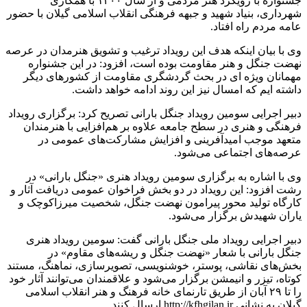
جشنواره با رویکرد هنر مردمی و از سال ۱۴۰۰ با همکاری
شهرداری، بنیاد شهید و جبهه فرهنگی انقلاب اسلامی گیلان با حضور
عامه مردم راه افتاد.
وی با بیان اینکه هدف این رویداد ترغیب و تشویق هنرمدان در عرصه
نهضت جنگل و هنر مقاومت بوده است، افزود: در این جشنواره
مهمانان ویژه ای در بحث گردشگری مقاومت از کشورهای دیگر
داشته ایم که امسال نیز این روند ادامه خواهد داشت.
دبیر اجرایی سومین رویداد جنگل بارانی تصریح کرد: برگزاری رویداد
فرهنگی و هنری در سطح جامعه علاوه بر هم‌افزایی با هنرمندان
متعهد موجب امیدآفرینی و افزایش مشارکت‌های عمومی در
عرصه‌های اجتماعی می‌شود.
وی با اشاره به برگزاری سومین رویداد هنری «جنگل بارانی» در
رشت افزود: این رویداد در دو بخش فراخوان عمومی دریافت آثار و
کارگاه تولید محور پیرامون نهضت جنگل، شخصیت میرزاکوچک و
یاران شهیدش برگزار می‌شود.
دبیر اجرایی رویداد ملی جنگل بارانی گفت: سومین رویداد هنری
جنگل بارانی با شعار «نهضت جنگل و ریشه‌های مقاوم» در
بخش‌های نقاشی، پوستر، خوشنویسی، تصویرسازی، نماهنگ، مستند
کوتاه، تیزر و انیمشن برگزار می‌شود و علاقمندان می‌توانند آثار خود
را تا ۲۹ آبان از طریق تارنمای خانه فرهنگ و هنر انقلاب اسلامی
گیلان به نشانی http://kfhgilan.ir ارسال کنند.