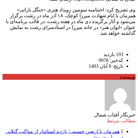
وی تصریح کرد: اختتامیه سومین رویداد هنری «جنگل بارانی»
همزمان با ایام شهادت میرزا کوچک، ۱۸ آذر ماه در رشت برگزار
می‌شود و آثار برگزیده دی ماه در هفته رشت، در قالب برنامه‌ای با
عنوان «ایوان هنر» در خانه میرزا در استادسرای رشت به نمایش
گذاشته خواهد شد.
193 بازدید
کدخبر: 9978
تاریخ: 8 آبان 1403
نویسنده
خبرنگار آفتاب شمال
مطالب مرتبط
1
همزمان با اربعین حسینی؛ بازدید استاندار از مواکب گیلانی
در ...
2 روز پیش