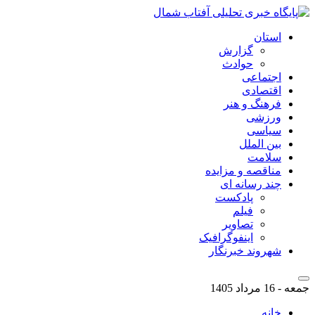
استان
گزارش
حوادث
اجتماعی
اقتصادی
فرهنگ و هنر
ورزشی
سیاسی
بین الملل
سلامت
مناقصه و مزایده
چند رسانه ای
پادکست
فیلم
تصاویر
اینفوگرافیک
شهروند خبرنگار
جمعه - 16 مرداد 1405
خانه