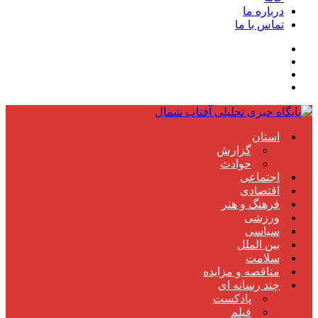
درباره ما
تماس با ما
استان
گزارش
حوادث
اجتماعی
اقتصادی
فرهنگ و هنر
ورزشی
سیاسی
بین الملل
سلامت
مناقصه و مزایده
چند رسانه ای
پادکست
فیلم