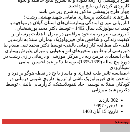
طرح پژوهشی را ارائه نموده و به تشریح نتایج حاصله و نحوه
کاربردی کردن این نتایج پرداختند.
چهار طرح پژوهشی مذکور به شرح زیر می باشد.
طرح‌های دانشکده پرستاری مامایی شهید بهشتی رشت ؛
1.ارزیابی میزان آمادگی بیمارستان‌های استان گیلان درمواجهه با
تهدیدات بیولوژیک، سال 1402 – توسط دکتر مجید پورشیخیان.
2.بررسی تاثیر برنامه خود مراقبتی در منزل با هدایت پرستار بر
کیفیت زندگی و شاخص های فیزیولوژیک بیماران مبتلا به نارسایی
قلبی- یک مطالعه کارآزمایی بالینی- توسط دکتر محمد تقی مقدم نیا.
3.بررسی ارتباط بین متغیرهای آب و هوایی و میزان پذیرش بیماری
های انسدادی مزمن ریه در مرکز آموزشی و درمانی رازی رشت در
دوره پنچ ساله (1399-1395)- توسط دکتر عبدالحسین امامی
سیگارودی.
4.مقایسه تاثیر طب فشاری و ماساژ با یخ در نقطه هوگو بر درد و
شاخص های فیزیولوژیک ناشی از تزریق داروی شیمی درمانی در
کودکان مبتلا به لوسمی حاد لنفوبلاستیک، کارآزمایی بالینی- توسط
دکترمهشید میرزایی.
302 بازدید
کدخبر: 9997
تاریخ: 15 آبان 1403
نویسنده