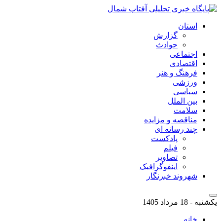
استان
گزارش
حوادث
اجتماعی
اقتصادی
فرهنگ و هنر
ورزشی
سیاسی
بین الملل
سلامت
مناقصه و مزایده
چند رسانه ای
پادکست
فیلم
تصاویر
اینفوگرافیک
شهروند خبرنگار
یکشنبه - 18 مرداد 1405
خانه