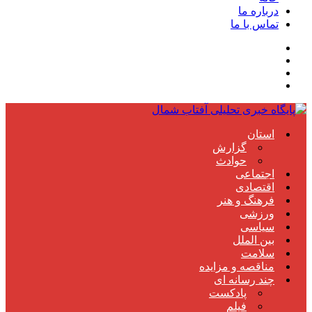
درباره ما
تماس با ما
استان
گزارش
حوادث
اجتماعی
اقتصادی
فرهنگ و هنر
ورزشی
سیاسی
بین الملل
سلامت
مناقصه و مزایده
چند رسانه ای
پادکست
فیلم