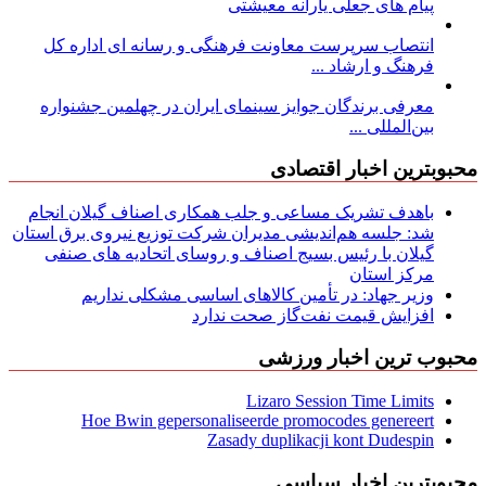
پیام های جعلی یارانه معیشتی
انتصاب سرپرست معاونت فرهنگی و رسانه ای اداره کل
فرهنگ و ارشاد ...
معرفی برندگان جوایز سینمای ایران در چهلمین جشنواره
بین‌المللی ...
محبوبترین اخبار اقتصادی
باهدف تشریک مساعی و جلب همکاری اصناف گیلان انجام
شد: جلسه هم‌اندیشی مدیران شركت توزیع نیروی برق استان
گیلان با رئیس بسیج اصناف و روسای اتحادیه های صنفی
مركز استان
وزیر جهاد: در تأمین کالاهای اساسی مشکلی نداریم
افزایش قیمت نفت‌گاز صحت ندارد
محبوب ترین اخبار ورزشی
Lizaro Session Time Limits
Hoe Bwin gepersonaliseerde promocodes genereert
Zasady duplikacji kont Dudespin
محبوبترین اخبار سیاسی