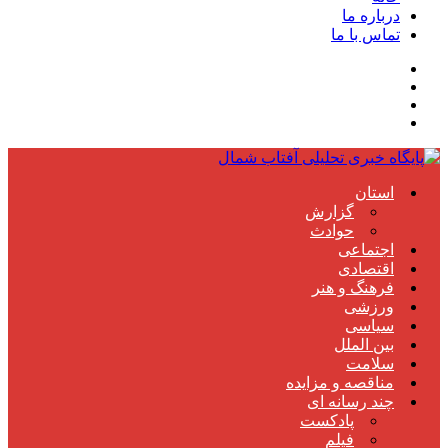
درباره ما
تماس با ما
استان
گزارش
حوادث
اجتماعی
اقتصادی
فرهنگ و هنر
ورزشی
سیاسی
بین الملل
سلامت
مناقصه و مزایده
چند رسانه ای
پادکست
فیلم