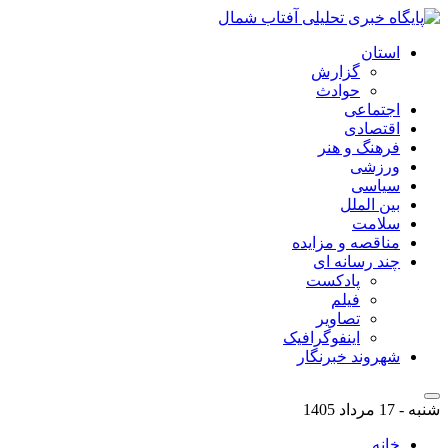
استان
گزارش
حوادث
اجتماعی
اقتصادی
فرهنگ و هنر
ورزشی
سیاسی
بین الملل
سلامت
مناقصه و مزایده
چند رسانه ای
پادکست
فیلم
تصاویر
اینفوگرافیک
شهروند خبرنگار
شنبه - 17 مرداد 1405
خانه