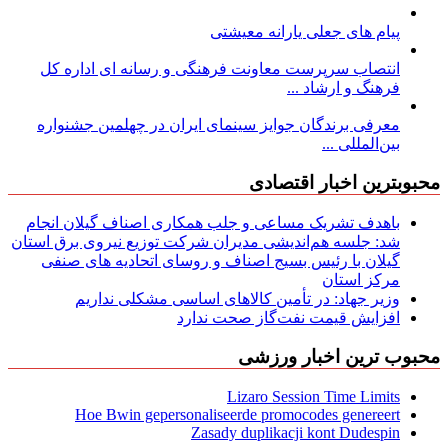
پیام های جعلی یارانه معیشتی
انتصاب سرپرست معاونت فرهنگی و رسانه ای اداره کل
فرهنگ و ارشاد ...
معرفی برندگان جوایز سینمای ایران در چهلمین جشنواره
بین‌المللی ...
محبوبترین اخبار اقتصادی
باهدف تشریک مساعی و جلب همکاری اصناف گیلان انجام
شد: جلسه هم‌اندیشی مدیران شركت توزیع نیروی برق استان
گیلان با رئیس بسیج اصناف و روسای اتحادیه های صنفی
مركز استان
وزیر جهاد: در تأمین کالاهای اساسی مشکلی نداریم
افزایش قیمت نفت‌گاز صحت ندارد
محبوب ترین اخبار ورزشی
Lizaro Session Time Limits
Hoe Bwin gepersonaliseerde promocodes genereert
Zasady duplikacji kont Dudespin