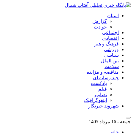
استان
گزارش
حوادث
اجتماعی
اقتصادی
فرهنگ و هنر
ورزشی
سیاسی
بین الملل
سلامت
مناقصه و مزایده
چند رسانه ای
پادکست
فیلم
تصاویر
اینفوگرافیک
شهروند خبرنگار
جمعه - 16 مرداد 1405
خانه