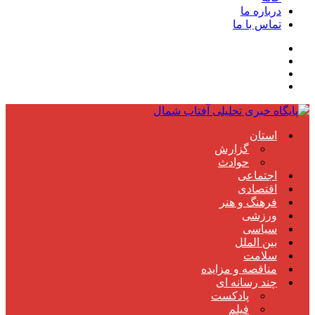
درباره ما
تماس با ما
استان
گزارش
حوادث
اجتماعی
اقتصادی
فرهنگ و هنر
ورزشی
سیاسی
بین الملل
سلامت
مناقصه و مزایده
چند رسانه ای
پادکست
فیلم