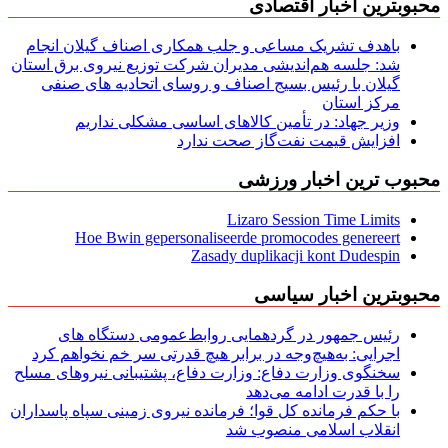
محبوبترین اخبار اقتصادی
باهدف تشریک مساعی و جلب همکاری اصناف گیلان انجام
شد: جلسه هم‌اندیشی مدیران شركت توزیع نیروی برق استان
گیلان با رئیس بسیج اصناف و روسای اتحادیه های صنفی
مركز استان
وزیر جهاد: در تأمین کالاهای اساسی مشکلی نداریم
افزایش قیمت نفت‌گاز صحت ندارد
محبوب ترین اخبار ورزشی
Lizaro Session Time Limits
Hoe Bwin gepersonaliseerde promocodes genereert
Zasady duplikacji kont Dudespin
محبوبترین اخبار سیاسی
رئیس جمهور در گردهمایی روابط‌عمومی دستگاه های
اجرایی: به‌هیچ‌وجه در برابر هیچ قدرتی سر خم نخواهم کرد
سخنگوی وزارت دفاع: وزارت دفاع، پشتیبانی نیرو‌های مسلح
را با قدرت ادامه می‌دهد
با حکم فرمانده کل قوا؛ فرمانده نیروی زمینی سپاه پاسداران
انقلاب اسلامی منصوب شد