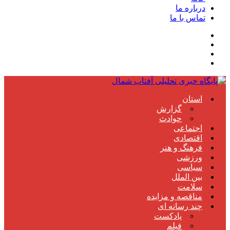
درباره ما
تماس با ما
استان
گزارش
حوادث
اجتماعی
اقتصادی
فرهنگ و هنر
ورزشی
سیاسی
بین الملل
سلامت
مناقصه و مزایده
چند رسانه ای
پادکست
فیلم