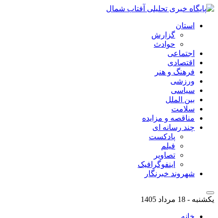
استان
گزارش
حوادث
اجتماعی
اقتصادی
فرهنگ و هنر
ورزشی
سیاسی
بین الملل
سلامت
مناقصه و مزایده
چند رسانه ای
پادکست
فیلم
تصاویر
اینفوگرافیک
شهروند خبرنگار
یکشنبه - 18 مرداد 1405
خانه