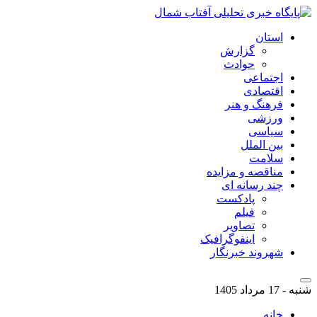
استان
گزارش
حوادث
اجتماعی
اقتصادی
فرهنگ و هنر
ورزشی
سیاسی
بین الملل
سلامت
مناقصه و مزایده
چند رسانه ای
پادکست
فیلم
تصاویر
اینفوگرافیک
شهروند خبرنگار
شنبه - 17 مرداد 1405
خانه