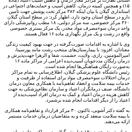
استانی نظارت بر مراکز مجاز درمان و کاهش آسیب اعتیاد (ماده
۱۵) و همچنین کمیته درمان، کاهش آسیب و حمایت‌های اجتماعی در
استانداری گیلان با بیان اینکه ۳۸۲ مرکز تحت پوشش جهت تأمین
دارو در سطح استان وجود دارد، اظهار کرد: در سطح استان گیلان
۳۶۰ مرکز خصوصی، سه مرکز دولتی، ۱۸ مطب روانپزشکی دارای
واحد درمان سوءمصرف مواد مخدر، یک مرکز بستری خصوصی
واقع در رشت و یک مرکز نگهداری ماده ۱۶ فعال هستند.
وی با اشاره به اقدامات صورت‌گرفته در جهت بهبود کیفیت زندگی
معتادان، افزود: با بیمارستان‌های منتخب رشت مانند پورسینا،
امیرالمؤمنین، رازی، ولایت، حشمت، شفا و الزهرا جهت‌پذیرش و
درمان رایگان مددجویان آسیب‌دیده اعزامی از مراکز ماده ۱۶
به‌صورت رایگان هماهنگی‌ها انجام شده است.
رئیس دانشگاه علوم پزشکی گیلان، اطلاع‌رسانی به تمام مراکز
درمان اختلالات سوءمصرف مواد برای استفاده از ظرفیت و
خدمات بیمه سلامت و انعقاد تفاهم‌نامه با همکاری معاون درمان
دانشگاه، صنف درمانگران اعتیاد و سازمان نظام‌پزشکی به جهت
کاهش هزینه درمان اعتیاد و کمک به درمان افراد آسیب‌دیده از
اعتیاد را از دیگر اقدامات انجام شده برشمرد.
به گفته دکتر آشوبی، تاکنون ۳۰ مرکز قرارداد و تفاهم‌نامه همکاری
با بیمه سلامت منعقد کرده و به متقاضیان درمان خدمات مستمر
ارائه می‌دهند.
وی از پذیرش حدود ۱۲۰ هزار نفر گیلانی در مراکز مجاز درمان