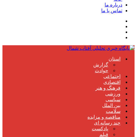
درباره ما
تماس با ما
استان
گزارش
حوادث
اجتماعی
اقتصادی
فرهنگ و هنر
ورزشی
سیاسی
بین الملل
سلامت
مناقصه و مزایده
چند رسانه ای
پادکست
فیلم