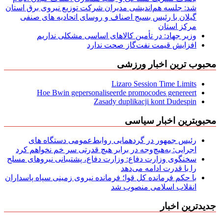
شد: جلسه هم‌اندیشی مدیران شركت توزیع نیروی برق استان
گیلان با رئیس بسیج اصناف و روسای اتحادیه های صنفی
مركز استان
وزیر جهاد: در تأمین کالاهای اساسی مشکلی نداریم
افزایش قیمت نفت‌گاز صحت ندارد
محبوب ترین اخبار ورزشی
Lizaro Session Time Limits
Hoe Bwin gepersonaliseerde promocodes genereert
Zasady duplikacji kont Dudespin
محبوبترین اخبار سیاسی
رئیس جمهور در گردهمایی روابط‌عمومی دستگاه های
اجرایی: به‌هیچ‌وجه در برابر هیچ قدرتی سر خم نخواهم کرد
سخنگوی وزارت دفاع: وزارت دفاع، پشتیبانی نیرو‌های مسلح
را با قدرت ادامه می‌دهد
با حکم فرمانده کل قوا؛ فرمانده نیروی زمینی سپاه پاسداران
انقلاب اسلامی منصوب شد
جدیدترین اخبار