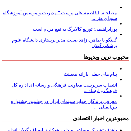
مصاحبه با فاطمه علی پرست ” مدیریت و موسس آموزشگاه
سودای هنر ...
پورابراهیمی: توزیع کالابرگ به نفع مردم است
گفتگو با طاهره زاهد صفت مدیر پرستاری دانشگاه علوم
پزشکی گیلان
محبوب ترین ویدیوها
پیام های جعلی یارانه معیشتی
انتصاب سرپرست معاونت فرهنگی و رسانه ای اداره کل
فرهنگ و ارشاد ...
معرفی برندگان جوایز سینمای ایران در چهلمین جشنواره
بین‌المللی ...
محبوبترین اخبار اقتصادی
باهدف تشریک مساعی و جلب همکاری اصناف گیلان انجام