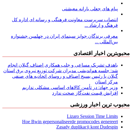
پیام های جعلی یارانه معیشتی
انتصاب سرپرست معاونت فرهنگی و رسانه ای اداره کل
فرهنگ و ارشاد ...
معرفی برندگان جوایز سینمای ایران در چهلمین جشنواره
بین‌المللی ...
محبوبترین اخبار اقتصادی
باهدف تشریک مساعی و جلب همکاری اصناف گیلان انجام
شد: جلسه هم‌اندیشی مدیران شركت توزیع نیروی برق استان
گیلان با رئیس بسیج اصناف و روسای اتحادیه های صنفی
مركز استان
وزیر جهاد: در تأمین کالاهای اساسی مشکلی نداریم
افزایش قیمت نفت‌گاز صحت ندارد
محبوب ترین اخبار ورزشی
Lizaro Session Time Limits
Hoe Bwin gepersonaliseerde promocodes genereert
Zasady duplikacji kont Dudespin