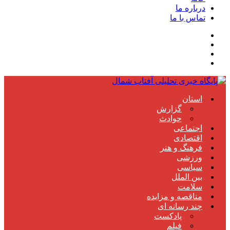
درباره ما
تماس با ما
استان
گزارش
حوادث
اجتماعی
اقتصادی
فرهنگ و هنر
ورزشی
سیاسی
بین الملل
سلامت
مناقصه و مزایده
چند رسانه ای
پادکست
فیلم