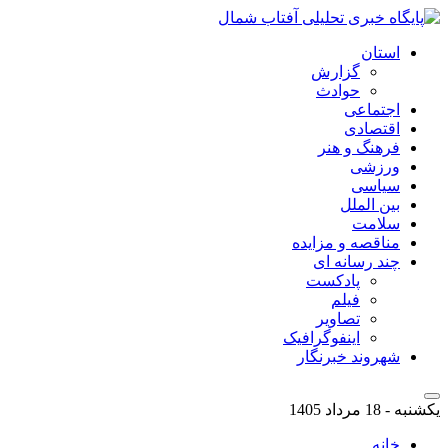
استان
گزارش
حوادث
اجتماعی
اقتصادی
فرهنگ و هنر
ورزشی
سیاسی
بین الملل
سلامت
مناقصه و مزایده
چند رسانه ای
پادکست
فیلم
تصاویر
اینفوگرافیک
شهروند خبرنگار
یکشنبه - 18 مرداد 1405
خانه