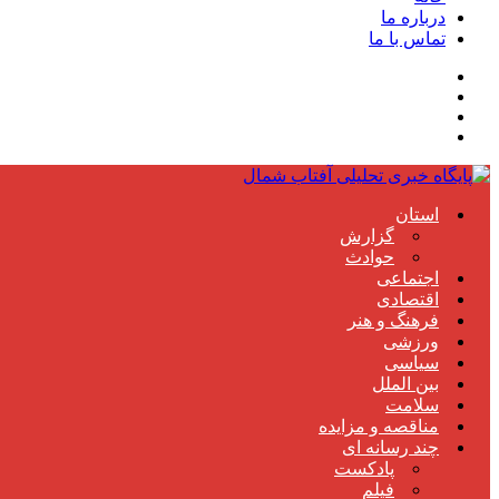
درباره ما
تماس با ما
استان
گزارش
حوادث
اجتماعی
اقتصادی
فرهنگ و هنر
ورزشی
سیاسی
بین الملل
سلامت
مناقصه و مزایده
چند رسانه ای
پادکست
فیلم