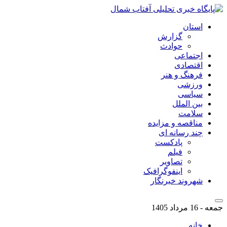
استان
گزارش
حوادث
اجتماعی
اقتصادی
فرهنگ و هنر
ورزشی
سیاسی
بین الملل
سلامت
مناقصه و مزایده
چند رسانه ای
پادکست
فیلم
تصاویر
اینفوگرافیک
شهروند خبرنگار
جمعه - 16 مرداد 1405
خانه