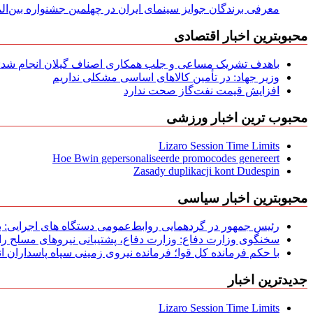
معرفی برندگان جوایز سینمای ایران در چهلمین جشنواره بین‌المل
محبوبترین اخبار اقتصادی
باهدف تشریک مساعی و جلب همکاری اصناف گیلان انجام شد: ج
وزیر جهاد: در تأمین کالاهای اساسی مشکلی نداریم
افزایش قیمت نفت‌گاز صحت ندارد
محبوب ترین اخبار ورزشی
Lizaro Session Time Limits
Hoe Bwin gepersonaliseerde promocodes genereert
Zasady duplikacji kont Dudespin
محبوبترین اخبار سیاسی
رئیس جمهور در گردهمایی روابط‌عمومی دستگاه های اجرایی: به‌
سخنگوی وزارت دفاع: وزارت دفاع، پشتیبانی نیرو‌های مسلح را 
با حکم فرمانده کل قوا؛ فرمانده نیروی زمینی سپاه پاسداران
جدیدترین اخبار
Lizaro Session Time Limits