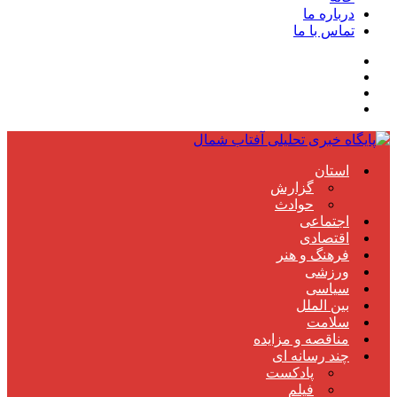
درباره ما
تماس با ما
استان
گزارش
حوادث
اجتماعی
اقتصادی
فرهنگ و هنر
ورزشی
سیاسی
بین الملل
سلامت
مناقصه و مزایده
چند رسانه ای
پادکست
فیلم