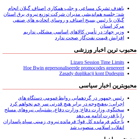
باهدف تشریک مساعی و جلب همکاری اصناف گیلان انجام
شد: جلسه هم‌اندیشی مدیران شركت توزیع نیروی برق استان
گیلان با رئیس بسیج اصناف و روسای اتحادیه های صنفی
مركز استان
وزیر جهاد: در تأمین کالاهای اساسی مشکلی نداریم
افزایش قیمت نفت‌گاز صحت ندارد
محبوب ترین اخبار ورزشی
Lizaro Session Time Limits
Hoe Bwin gepersonaliseerde promocodes genereert
Zasady duplikacji kont Dudespin
محبوبترین اخبار سیاسی
رئیس جمهور در گردهمایی روابط‌عمومی دستگاه های
اجرایی: به‌هیچ‌وجه در برابر هیچ قدرتی سر خم نخواهم کرد
سخنگوی وزارت دفاع: وزارت دفاع، پشتیبانی نیرو‌های مسلح
را با قدرت ادامه می‌دهد
با حکم فرمانده کل قوا؛ فرمانده نیروی زمینی سپاه پاسداران
انقلاب اسلامی منصوب شد