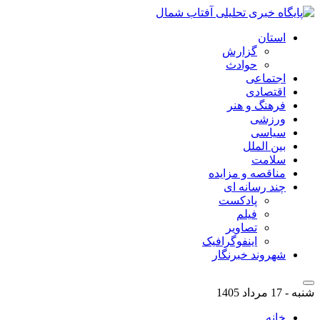
استان
گزارش
حوادث
اجتماعی
اقتصادی
فرهنگ و هنر
ورزشی
سیاسی
بین الملل
سلامت
مناقصه و مزایده
چند رسانه ای
پادکست
فیلم
تصاویر
اینفوگرافیک
شهروند خبرنگار
شنبه - 17 مرداد 1405
خانه