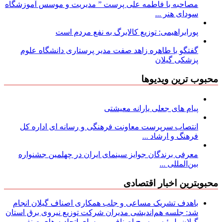
مصاحبه با فاطمه علی پرست ” مدیریت و موسس آموزشگاه
سودای هنر ...
پورابراهیمی: توزیع کالابرگ به نفع مردم است
گفتگو با طاهره زاهد صفت مدیر پرستاری دانشگاه علوم
پزشکی گیلان
محبوب ترین ویدیوها
پیام های جعلی یارانه معیشتی
انتصاب سرپرست معاونت فرهنگی و رسانه ای اداره کل
فرهنگ و ارشاد ...
معرفی برندگان جوایز سینمای ایران در چهلمین جشنواره
بین‌المللی ...
محبوبترین اخبار اقتصادی
باهدف تشریک مساعی و جلب همکاری اصناف گیلان انجام
شد: جلسه هم‌اندیشی مدیران شركت توزیع نیروی برق استان
گیلان با رئیس بسیج اصناف و روسای اتحادیه های صنفی