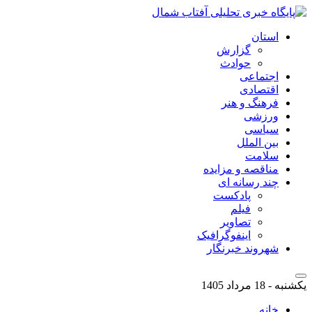
استان
گزارش
حوادث
اجتماعی
اقتصادی
فرهنگ و هنر
ورزشی
سیاسی
بین الملل
سلامت
مناقصه و مزایده
چند رسانه ای
پادکست
فیلم
تصاویر
اینفوگرافیک
شهروند خبرنگار
یکشنبه - 18 مرداد 1405
خانه