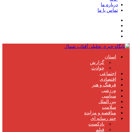
درباره ما
تماس با ما
استان
گزارش
حوادث
اجتماعی
اقتصادی
فرهنگ و هنر
ورزشی
سیاسی
بین الملل
سلامت
مناقصه و مزایده
چند رسانه ای
پادکست
فیلم