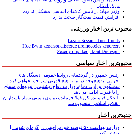
مركز استان
وزیر جهاد: در تأمین کالاهای اساسی مشکلی نداریم
افزایش قیمت نفت‌گاز صحت ندارد
محبوب ترین اخبار ورزشی
Lizaro Session Time Limits
Hoe Bwin gepersonaliseerde promocodes genereert
Zasady duplikacji kont Dudespin
محبوبترین اخبار سیاسی
رئیس جمهور در گردهمایی روابط‌عمومی دستگاه های
اجرایی: به‌هیچ‌وجه در برابر هیچ قدرتی سر خم نخواهم کرد
سخنگوی وزارت دفاع: وزارت دفاع، پشتیبانی نیرو‌های مسلح
را با قدرت ادامه می‌دهد
با حکم فرمانده کل قوا؛ فرمانده نیروی زمینی سپاه پاسداران
انقلاب اسلامی منصوب شد
جدیدترین اخبار
وزارت بهداشت ۵۰ توصیه خودمراقبتی در گرمای شدید را
منتشر کرد