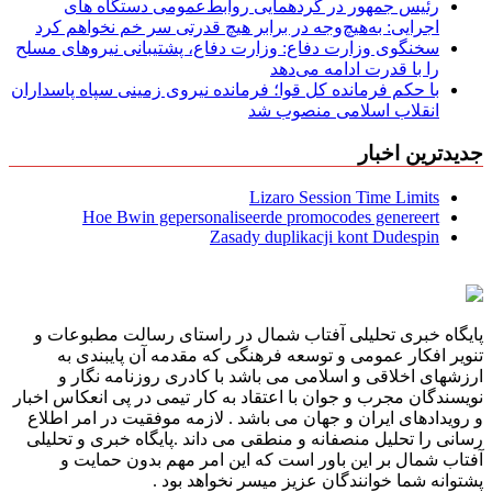
رئیس جمهور در گردهمایی روابط‌عمومی دستگاه های
اجرایی: به‌هیچ‌وجه در برابر هیچ قدرتی سر خم نخواهم کرد
سخنگوی وزارت دفاع: وزارت دفاع، پشتیبانی نیرو‌های مسلح
را با قدرت ادامه می‌دهد
با حکم فرمانده کل قوا؛ فرمانده نیروی زمینی سپاه پاسداران
انقلاب اسلامی منصوب شد
جدیدترین اخبار
Lizaro Session Time Limits
Hoe Bwin gepersonaliseerde promocodes genereert
Zasady duplikacji kont Dudespin
پایگاه خبری تحلیلی آفتاب شمال در راستای رسالت مطبوعات و
تنویر افکار عمومی و توسعه فرهنگی که مقدمه آن پایبندی به
ارزشهای اخلاقی و اسلامی می باشد با کادری روزنامه نگار و
نویسندگان مجرب و جوان با اعتقاد به کار تیمی در پی انعکاس اخبار
و رویدادهای ایران و جهان می باشد . لازمه موفقیت در امر اطلاع
رسانی را تحلیل منصفانه و منطقی می داند .پایگاه خبری و تحلیلی
آفتاب شمال بر این باور است که این امر مهم بدون حمایت و
پشتوانه شما خوانندگان عزیز میسر نخواهد بود .