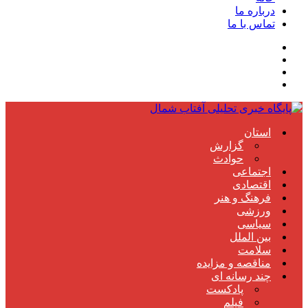
درباره ما
تماس با ما
استان
گزارش
حوادث
اجتماعی
اقتصادی
فرهنگ و هنر
ورزشی
سیاسی
بین الملل
سلامت
مناقصه و مزایده
چند رسانه ای
پادکست
فیلم