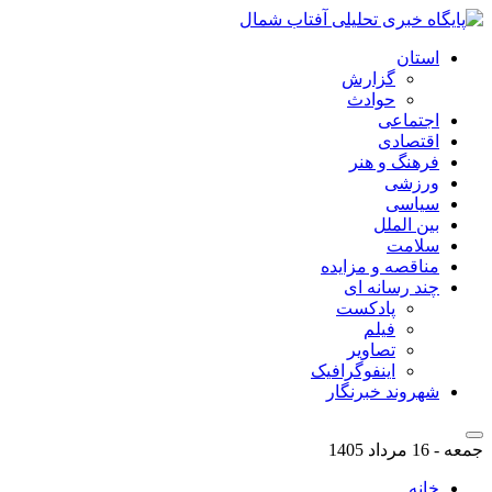
استان
گزارش
حوادث
اجتماعی
اقتصادی
فرهنگ و هنر
ورزشی
سیاسی
بین الملل
سلامت
مناقصه و مزایده
چند رسانه ای
پادکست
فیلم
تصاویر
اینفوگرافیک
شهروند خبرنگار
جمعه - 16 مرداد 1405
خانه