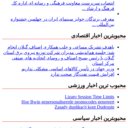
انتصاب سرپرست معاونت فرهنگی و رسانه ای اداره کل
فرهنگ و ارشاد ...
معرفی برندگان جوایز سینمای ایران در چهلمین جشنواره
بین‌المللی ...
محبوبترین اخبار اقتصادی
باهدف تشریک مساعی و جلب همکاری اصناف گیلان انجام
شد: جلسه هم‌اندیشی مدیران شركت توزیع نیروی برق استان
گیلان با رئیس بسیج اصناف و روسای اتحادیه های صنفی
مركز استان
وزیر جهاد: در تأمین کالاهای اساسی مشکلی نداریم
افزایش قیمت نفت‌گاز صحت ندارد
محبوب ترین اخبار ورزشی
Lizaro Session Time Limits
Hoe Bwin gepersonaliseerde promocodes genereert
Zasady duplikacji kont Dudespin
محبوبترین اخبار سیاسی