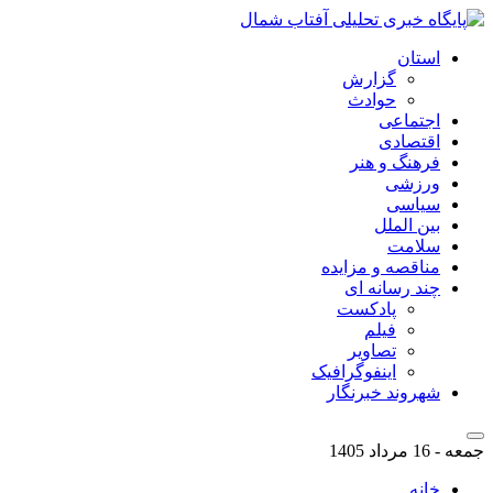
استان
گزارش
حوادث
اجتماعی
اقتصادی
فرهنگ و هنر
ورزشی
سیاسی
بین الملل
سلامت
مناقصه و مزایده
چند رسانه ای
پادکست
فیلم
تصاویر
اینفوگرافیک
شهروند خبرنگار
جمعه - 16 مرداد 1405
خانه