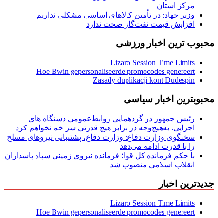
مركز استان
وزیر جهاد: در تأمین کالاهای اساسی مشکلی نداریم
افزایش قیمت نفت‌گاز صحت ندارد
محبوب ترین اخبار ورزشی
Lizaro Session Time Limits
Hoe Bwin gepersonaliseerde promocodes genereert
Zasady duplikacji kont Dudespin
محبوبترین اخبار سیاسی
رئیس جمهور در گردهمایی روابط‌عمومی دستگاه های
اجرایی: به‌هیچ‌وجه در برابر هیچ قدرتی سر خم نخواهم کرد
سخنگوی وزارت دفاع: وزارت دفاع، پشتیبانی نیرو‌های مسلح
را با قدرت ادامه می‌دهد
با حکم فرمانده کل قوا؛ فرمانده نیروی زمینی سپاه پاسداران
انقلاب اسلامی منصوب شد
جدیدترین اخبار
Lizaro Session Time Limits
Hoe Bwin gepersonaliseerde promocodes genereert