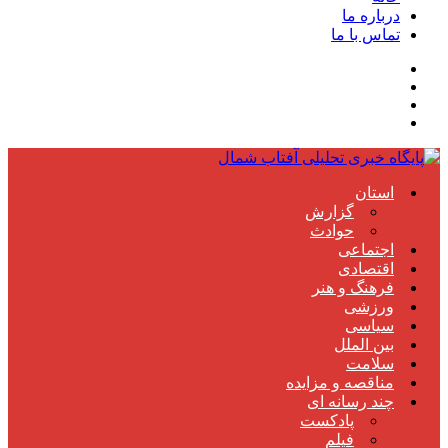
درباره ما
تماس با ما
استان
گزارش
حوادث
اجتماعی
اقتصادی
فرهنگ و هنر
ورزشی
سیاسی
بین الملل
سلامت
مناقصه و مزایده
چند رسانه ای
پادکست
فیلم