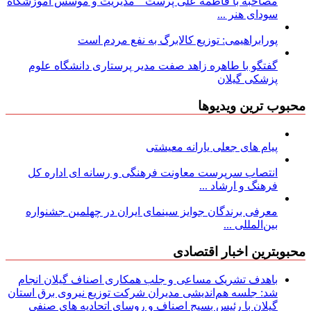
مصاحبه با فاطمه علی پرست ” مدیریت و موسس آموزشگاه
سودای هنر ...
پورابراهیمی: توزیع کالابرگ به نفع مردم است
گفتگو با طاهره زاهد صفت مدیر پرستاری دانشگاه علوم
پزشکی گیلان
محبوب ترین ویدیوها
پیام های جعلی یارانه معیشتی
انتصاب سرپرست معاونت فرهنگی و رسانه ای اداره کل
فرهنگ و ارشاد ...
معرفی برندگان جوایز سینمای ایران در چهلمین جشنواره
بین‌المللی ...
محبوبترین اخبار اقتصادی
باهدف تشریک مساعی و جلب همکاری اصناف گیلان انجام
شد: جلسه هم‌اندیشی مدیران شركت توزیع نیروی برق استان
گیلان با رئیس بسیج اصناف و روسای اتحادیه های صنفی