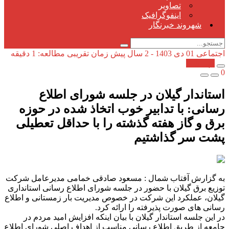
تصاویر
اینفوگرافیک
شهروند خبرنگار
اجتماعی
01 دی 1403 - 2 سال پیش
زمان تقریبی مطالعه: 1 دقیقه
کپی شد!
0
استاندار گیلان در جلسه شورای اطلاع
رسانی: با تدابیر خوب اتخاذ شده در حوزه
برق و گاز هفته گذشته را با حداقل تعطیلی
پشت سر گذاشتیم
به گزارش آفتاب شمال : مسعود صادقی خمامی مدیرعامل شرکت
توزیع برق گیلان با حضور در جلسه شورای اطلاع رسانی استانداری
گیلان، عملکرد این شرکت در خصوص مدیریت بار زمستانی و اطلاع
رسانی های صورت پذیرفته را ارائه کرد.
در این جلسه استاندار گیلان با بیان اینکه افزایش امید مردم در
جامعه از طریق اطلاع رسانی مناسب از اهداف اصلی شورای اطلاع