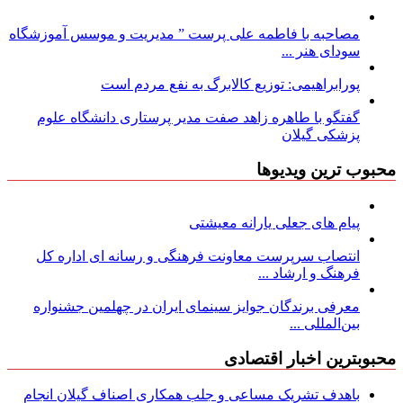
مصاحبه با فاطمه علی پرست ” مدیریت و موسس آموزشگاه
سودای هنر ...
پورابراهیمی: توزیع کالابرگ به نفع مردم است
گفتگو با طاهره زاهد صفت مدیر پرستاری دانشگاه علوم
پزشکی گیلان
محبوب ترین ویدیوها
پیام های جعلی یارانه معیشتی
انتصاب سرپرست معاونت فرهنگی و رسانه ای اداره کل
فرهنگ و ارشاد ...
معرفی برندگان جوایز سینمای ایران در چهلمین جشنواره
بین‌المللی ...
محبوبترین اخبار اقتصادی
باهدف تشریک مساعی و جلب همکاری اصناف گیلان انجام