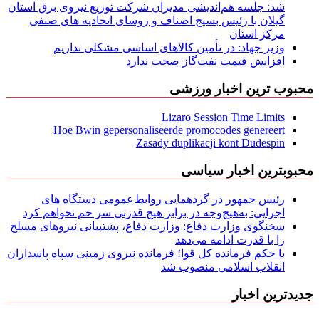
شد: جلسه هم‌اندیشی مدیران شركت توزیع نیروی برق استان
گیلان با رئیس بسیج اصناف و روسای اتحادیه های صنفی
مركز استان
وزیر جهاد: در تأمین کالاهای اساسی مشکلی نداریم
افزایش قیمت نفت‌گاز صحت ندارد
محبوب ترین اخبار ورزشی
Lizaro Session Time Limits
Hoe Bwin gepersonaliseerde promocodes genereert
Zasady duplikacji kont Dudespin
محبوبترین اخبار سیاسی
رئیس جمهور در گردهمایی روابط‌عمومی دستگاه های
اجرایی: به‌هیچ‌وجه در برابر هیچ قدرتی سر خم نخواهم کرد
سخنگوی وزارت دفاع: وزارت دفاع، پشتیبانی نیرو‌های مسلح
را با قدرت ادامه می‌دهد
با حکم فرمانده کل قوا؛ فرمانده نیروی زمینی سپاه پاسداران
انقلاب اسلامی منصوب شد
جدیدترین اخبار