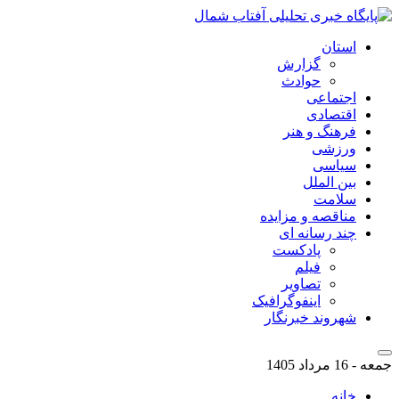
استان
گزارش
حوادث
اجتماعی
اقتصادی
فرهنگ و هنر
ورزشی
سیاسی
بین الملل
سلامت
مناقصه و مزایده
چند رسانه ای
پادکست
فیلم
تصاویر
اینفوگرافیک
شهروند خبرنگار
جمعه - 16 مرداد 1405
خانه