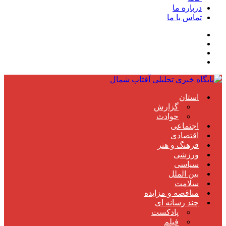
درباره ما
تماس با ما
استان
گزارش
حوادث
اجتماعی
اقتصادی
فرهنگ و هنر
ورزشی
سیاسی
بین الملل
سلامت
مناقصه و مزایده
چند رسانه ای
پادکست
فیلم