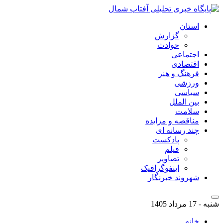
استان
گزارش
حوادث
اجتماعی
اقتصادی
فرهنگ و هنر
ورزشی
سیاسی
بین الملل
سلامت
مناقصه و مزایده
چند رسانه ای
پادکست
فیلم
تصاویر
اینفوگرافیک
شهروند خبرنگار
شنبه - 17 مرداد 1405
خانه