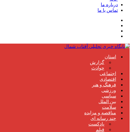
درباره ما
تماس با ما
استان
گزارش
حوادث
اجتماعی
اقتصادی
فرهنگ و هنر
ورزشی
سیاسی
بین الملل
سلامت
مناقصه و مزایده
چند رسانه ای
پادکست
فیلم