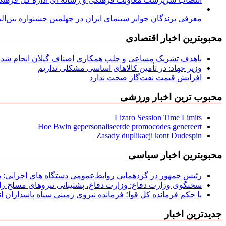
معرفی برندگان جوایز سینمای ایران در چهلمین جشنواره بین‌المل
محبوبترین اخبار اقتصادی
باهدف تشریک مساعی و جلب همکاری اصناف گیلان انجام شد: ج
وزیر جهاد: در تأمین کالاهای اساسی مشکلی نداریم
افزایش قیمت نفت‌گاز صحت ندارد
محبوب ترین اخبار ورزشی
Lizaro Session Time Limits
Hoe Bwin gepersonaliseerde promocodes genereert
Zasady duplikacji kont Dudespin
محبوبترین اخبار سیاسی
رئیس جمهور در گردهمایی روابط‌عمومی دستگاه های اجرایی: به‌
سخنگوی وزارت دفاع: وزارت دفاع، پشتیبانی نیرو‌های مسلح را 
با حکم فرمانده کل قوا؛ فرمانده نیروی زمینی سپاه پاسداران
جدیدترین اخبار