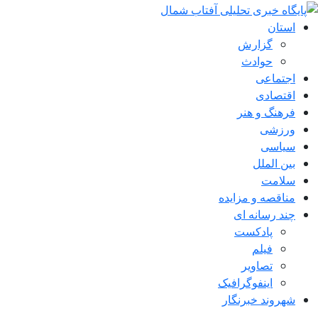
استان
گزارش
حوادث
اجتماعی
اقتصادی
فرهنگ و هنر
ورزشی
سیاسی
بین الملل
سلامت
مناقصه و مزایده
چند رسانه ای
پادکست
فیلم
تصاویر
اینفوگرافیک
شهروند خبرنگار