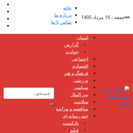
خانه
درباره ما
جمعه - 16 مرداد 1405
تماس با ما
استان
گزارش
حوادث
اجتماعی
اقتصادی
فرهنگ و هنر
ورزشی
سیاسی
بین الملل
سلامت
مناقصه و مزایده
چند رسانه ای
پادکست
فیلم