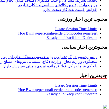
باهدف تشریک مساعی و جلب همکاری اصناف گیلان انجام شد: ج
وزیر جهاد: در تأمین کالاهای اساسی مشکلی نداریم
افزایش قیمت نفت‌گاز صحت ندارد
محبوب ترین اخبار ورزشی
Lizaro Session Time Limits
Hoe Bwin gepersonaliseerde promocodes genereert
Zasady duplikacji kont Dudespin
محبوبترین اخبار سیاسی
رئیس جمهور در گردهمایی روابط‌عمومی دستگاه های اجرایی: به‌
سخنگوی وزارت دفاع: وزارت دفاع، پشتیبانی نیرو‌های مسلح را 
با حکم فرمانده کل قوا؛ فرمانده نیروی زمینی سپاه پاسداران
جدیدترین اخبار
Lizaro Session Time Limits
Hoe Bwin gepersonaliseerde promocodes genereert
Zasady duplikacji kont Dudespin