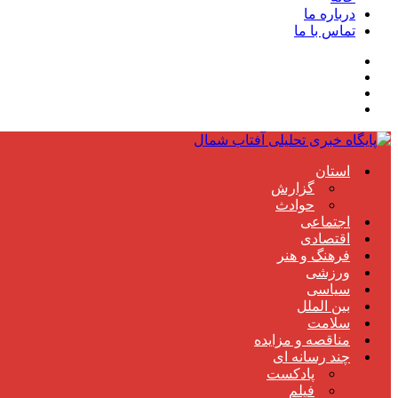
درباره ما
تماس با ما
استان
گزارش
حوادث
اجتماعی
اقتصادی
فرهنگ و هنر
ورزشی
سیاسی
بین الملل
سلامت
مناقصه و مزایده
چند رسانه ای
پادکست
فیلم