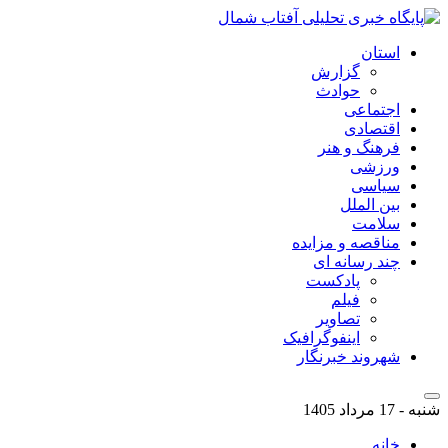
استان
گزارش
حوادث
اجتماعی
اقتصادی
فرهنگ و هنر
ورزشی
سیاسی
بین الملل
سلامت
مناقصه و مزایده
چند رسانه ای
پادکست
فیلم
تصاویر
اینفوگرافیک
شهروند خبرنگار
شنبه - 17 مرداد 1405
خانه