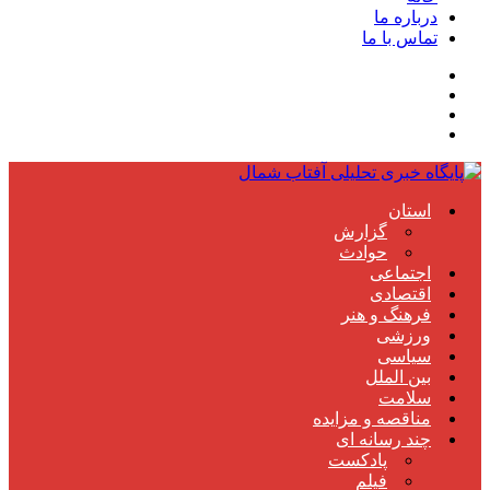
درباره ما
تماس با ما
استان
گزارش
حوادث
اجتماعی
اقتصادی
فرهنگ و هنر
ورزشی
سیاسی
بین الملل
سلامت
مناقصه و مزایده
چند رسانه ای
پادکست
فیلم