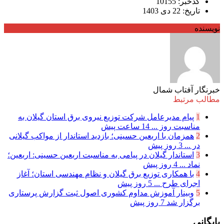
کدخبر: 10155
تاریخ: 22 دی 1403
نویسنده
خبرنگار آفتاب شمال
مطالب مرتبط
1
پیام مدیرعامل شركت توزیع نیروی برق استان گیلان به
مناسبت روز ...
14 ساعت پیش
2
همزمان با اربعین حسینی؛ بازدید استاندار از مواکب گیلانی
در ...
3 روز پیش
3
استاندار گیلان در پیامی به مناسبت اربعین حسینی: اربعین؛
نماد ...
4 روز پیش
4
با همکاری توزیع برق گیلان و نظام مهندسی استان؛ آغاز
اجرای طرح ...
5 روز پیش
5
وبینار آموزش مداوم کشوری اصول ثبت گزارش پرستاری
برگزار شد
7 روز پیش
بایگانی