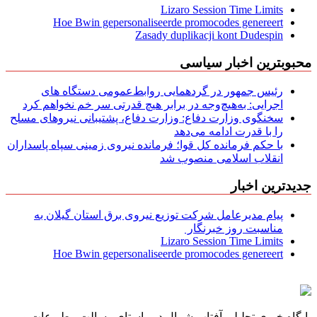
Lizaro Session Time Limits
Hoe Bwin gepersonaliseerde promocodes genereert
Zasady duplikacji kont Dudespin
محبوبترین اخبار سیاسی
رئیس جمهور در گردهمایی روابط‌عمومی دستگاه های
اجرایی: به‌هیچ‌وجه در برابر هیچ قدرتی سر خم نخواهم کرد
سخنگوی وزارت دفاع: وزارت دفاع، پشتیبانی نیرو‌های مسلح
را با قدرت ادامه می‌دهد
با حکم فرمانده کل قوا؛ فرمانده نیروی زمینی سپاه پاسداران
انقلاب اسلامی منصوب شد
جدیدترین اخبار
پیام مدیرعامل شركت توزیع نیروی برق استان گیلان به
مناسبت روز خبرنگار ‌
Lizaro Session Time Limits
Hoe Bwin gepersonaliseerde promocodes genereert
پایگاه خبری تحلیلی آفتاب شمال در راستای رسالت مطبوعات و