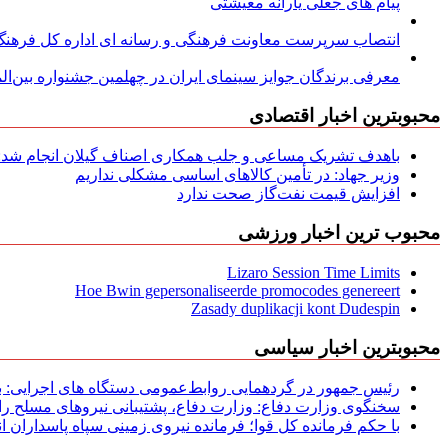
پیام های جعلی یارانه معیشتی
انتصاب سرپرست معاونت فرهنگی و رسانه ای اداره کل فرهنگ و
معرفی برندگان جوایز سینمای ایران در چهلمین جشنواره بین‌المل
محبوبترین اخبار اقتصادی
باهدف تشریک مساعی و جلب همکاری اصناف گیلان انجام شد: ج
وزیر جهاد: در تأمین کالاهای اساسی مشکلی نداریم
افزایش قیمت نفت‌گاز صحت ندارد
محبوب ترین اخبار ورزشی
Lizaro Session Time Limits
Hoe Bwin gepersonaliseerde promocodes genereert
Zasady duplikacji kont Dudespin
محبوبترین اخبار سیاسی
رئیس جمهور در گردهمایی روابط‌عمومی دستگاه های اجرایی: به‌
سخنگوی وزارت دفاع: وزارت دفاع، پشتیبانی نیرو‌های مسلح را 
با حکم فرمانده کل قوا؛ فرمانده نیروی زمینی سپاه پاسداران