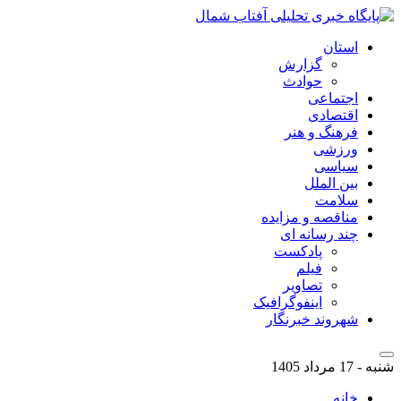
استان
گزارش
حوادث
اجتماعی
اقتصادی
فرهنگ و هنر
ورزشی
سیاسی
بین الملل
سلامت
مناقصه و مزایده
چند رسانه ای
پادکست
فیلم
تصاویر
اینفوگرافیک
شهروند خبرنگار
شنبه - 17 مرداد 1405
خانه