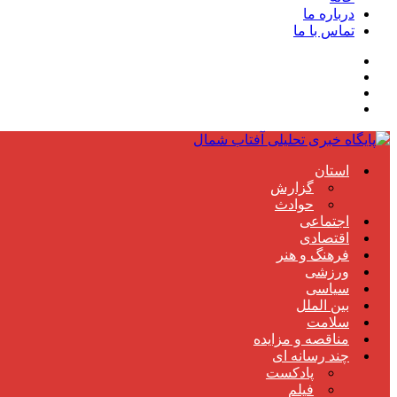
درباره ما
تماس با ما
استان
گزارش
حوادث
اجتماعی
اقتصادی
فرهنگ و هنر
ورزشی
سیاسی
بین الملل
سلامت
مناقصه و مزایده
چند رسانه ای
پادکست
فیلم