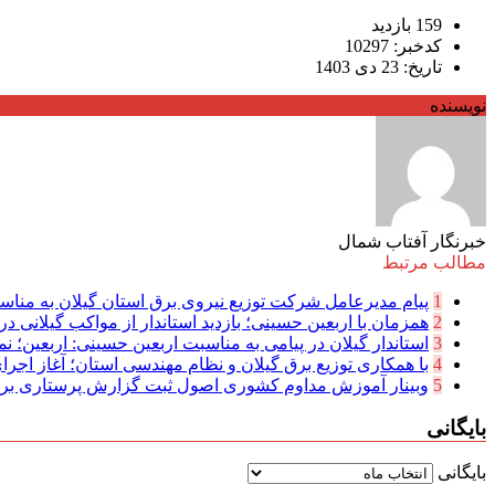
159 بازدید
کدخبر: 10297
تاریخ: 23 دی 1403
نویسنده
خبرنگار آفتاب شمال
مطالب مرتبط
1
پیام مدیرعامل شركت توزیع نیروی برق استان گیلان به مناسب
2
همزمان با اربعین حسینی؛ بازدید استاندار از مواکب گیلانی در 
3
استاندار گیلان در پیامی به مناسبت اربعین حسینی: اربعین؛ نما
4
با همکاری توزیع برق گیلان و نظام مهندسی استان؛ آغاز اجرا
5
وبینار آموزش مداوم کشوری اصول ثبت گزارش پرستاری بر
بایگانی
بایگانی