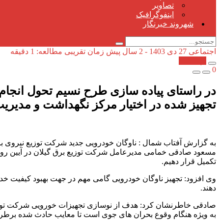
تصاویر
اینفوگرافیک
شهروند خبرنگار
اجتماعی
27 دی 1403 - 2 سال پیش
زمان تقریبی مطالعه: 1 دقیقه
کپی شد!
0
تجهیز شده در اختیار مركز نگهداشت و مدیریت
به گزارش آفتاب شمال : ناوگان خودرویی جدید شرکت توزیع نیروی بر
مسعود صادقی خمامی مدیرعامل شرکت توزیع برق گیلان در آیین رونم
تکمیل قرار دهیم.
وی افزود: تجهیز ناوگان خودرویی گامی مهم در جهت بهبود کیفیت خدمات
دهند.
صادقی خاطرنشان کرد: هدف از نوسازی تجهیزات خورویی شرکت توزیع 
به ویژه هنگام وقوع بحران های جوی است تا معایب حادث شده برطرف