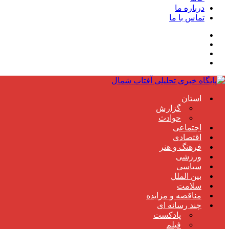
درباره ما
تماس با ما
استان
گزارش
حوادث
اجتماعی
اقتصادی
فرهنگ و هنر
ورزشی
سیاسی
بین الملل
سلامت
مناقصه و مزایده
چند رسانه ای
پادکست
فیلم