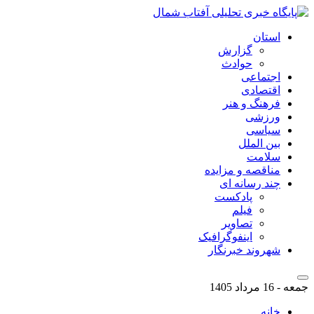
استان
گزارش
حوادث
اجتماعی
اقتصادی
فرهنگ و هنر
ورزشی
سیاسی
بین الملل
سلامت
مناقصه و مزایده
چند رسانه ای
پادکست
فیلم
تصاویر
اینفوگرافیک
شهروند خبرنگار
جمعه - 16 مرداد 1405
خانه