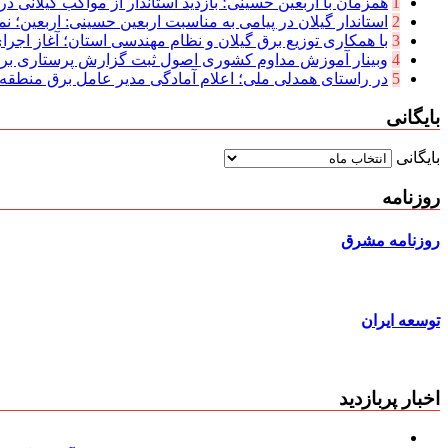
1
همزمان با اربعین حسینی؛ بازدید استاندار از مواکب گیلانی در 
2
استاندار گیلان در پیامی به مناسبت اربعین حسینی: اربعین؛ نما
3
با همکاری توزیع برق گیلان و نظام مهندسی استان؛ آغاز اجرا
4
وبینار آموزش مداوم کشوری اصول ثبت گزارش پرستاری بر
5
در راستای همدلی ملی؛ اعلام آمادگی مدیر عامل برق منطقه‌ای
بایگانی
بایگانی
روزنامه
روزنامه مشرق
توسعه ایران
اخبار پربازدید