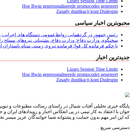
Lizaro Session Time Limits
Hoe Bwin gepersonaliseerde promocodes genereert
Zasady duplikacji kont Dudespin
محبوبترین اخبار سیاسی
رئیس جمهور در گردهمایی روابط‌عمومی دستگاه های اجرایی: به‌
سخنگوی وزارت دفاع: وزارت دفاع، پشتیبانی نیرو‌های مسلح را 
با حکم فرمانده کل قوا؛ فرمانده نیروی زمینی سپاه پاسداران
جدیدترین اخبار
Lizaro Session Time Limits
Hoe Bwin gepersonaliseerde promocodes genereert
Zasady duplikacji kont Dudespin
پایگاه خبری تحلیلی آفتاب شمال در راستای رسالت مطبوعات و تنویر 
جوان با اعتقاد به کار تیمی در پی انعکاس اخبار و رویدادهای ایران و
که این امر مهم بدون حمایت و پشتوانه شما خوانندگان عزیز میسر نخوا
دسترسی سریع