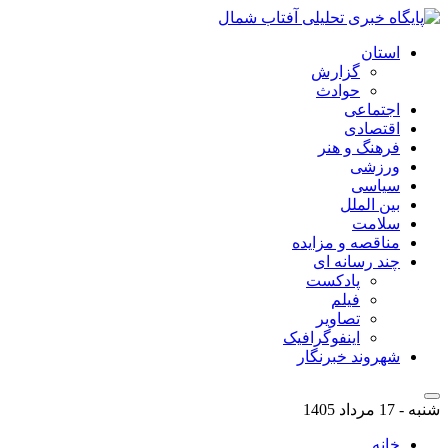
استان
گزارش
حوادث
اجتماعی
اقتصادی
فرهنگ و هنر
ورزشی
سیاسی
بین الملل
سلامت
مناقصه و مزایده
چند رسانه ای
پادکست
فیلم
تصاویر
اینفوگرافیک
شهروند خبرنگار
شنبه - 17 مرداد 1405
خانه