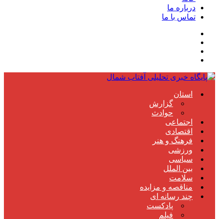
درباره ما
تماس با ما
استان
گزارش
حوادث
اجتماعی
اقتصادی
فرهنگ و هنر
ورزشی
سیاسی
بین الملل
سلامت
مناقصه و مزایده
چند رسانه ای
پادکست
فیلم