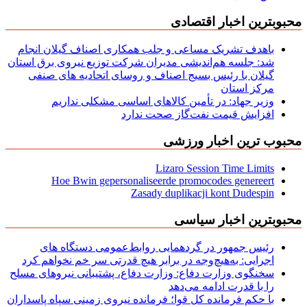
محبوبترین اخبار اقتصادی
باهدف تشریک مساعی و جلب همکاری اصناف گیلان انجام
شد: جلسه هم‌اندیشی مدیران شركت توزیع نیروی برق استان
گیلان با رئیس بسیج اصناف و روسای اتحادیه های صنفی
مركز استان
وزیر جهاد: در تأمین کالاهای اساسی مشکلی نداریم
افزایش قیمت نفت‌گاز صحت ندارد
محبوب ترین اخبار ورزشی
Lizaro Session Time Limits
Hoe Bwin gepersonaliseerde promocodes genereert
Zasady duplikacji kont Dudespin
محبوبترین اخبار سیاسی
رئیس جمهور در گردهمایی روابط‌عمومی دستگاه های
اجرایی: به‌هیچ‌وجه در برابر هیچ قدرتی سر خم نخواهم کرد
سخنگوی وزارت دفاع: وزارت دفاع، پشتیبانی نیرو‌های مسلح
را با قدرت ادامه می‌دهد
با حکم فرمانده کل قوا؛ فرمانده نیروی زمینی سپاه پاسداران