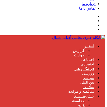
درباره ما
تماس با ما
استان
گزارش
حوادث
اجتماعی
اقتصادی
فرهنگ و هنر
ورزشی
سیاسی
بین الملل
سلامت
مناقصه و مزایده
چند رسانه ای
پادکست
فیلم