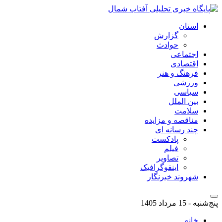
استان
گزارش
حوادث
اجتماعی
اقتصادی
فرهنگ و هنر
ورزشی
سیاسی
بین الملل
سلامت
مناقصه و مزایده
چند رسانه ای
پادکست
فیلم
تصاویر
اینفوگرافیک
شهروند خبرنگار
پنج‌شنبه - 15 مرداد 1405
خانه