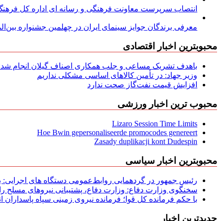
انتصاب سرپرست معاونت فرهنگی و رسانه ای اداره کل فرهنگ و
معرفی برندگان جوایز سینمای ایران در چهلمین جشنواره بین‌المل
محبوبترین اخبار اقتصادی
باهدف تشریک مساعی و جلب همکاری اصناف گیلان انجام شد: ج
وزیر جهاد: در تأمین کالاهای اساسی مشکلی نداریم
افزایش قیمت نفت‌گاز صحت ندارد
محبوب ترین اخبار ورزشی
Lizaro Session Time Limits
Hoe Bwin gepersonaliseerde promocodes genereert
Zasady duplikacji kont Dudespin
محبوبترین اخبار سیاسی
رئیس جمهور در گردهمایی روابط‌عمومی دستگاه های اجرایی: به‌
سخنگوی وزارت دفاع: وزارت دفاع، پشتیبانی نیرو‌های مسلح را 
با حکم فرمانده کل قوا؛ فرمانده نیروی زمینی سپاه پاسداران
جدیدترین اخبار