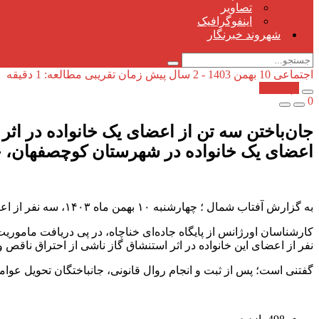
تصاویر
اینفوگرافیک
شهروند خبرنگار
اجتماعی
10 بهمن 1403 - 2 سال پیش
زمان تقریبی مطالعه: 1 دقیقه
کپی شد!
0
جان‌باختن سه تن از اعضای یک خانواده در اثر
اعضای یک خانواده در شهرستان کوچصفهان، جا
به گزارش آفتاب شمال ؛ چهارشنبه ۱۰ بهمن ماه ۱۴۰۳، سه نفر از اعضای یک خانواده در اثر استنشاق گاز مونوکسید کربن جان خود را از دست دادند.
کارشناسان اورژانس از پایگاه جاده‌ای خناچاه، در پی دریافت مام
نفر از اعضای این خانواده در اثر استنشاق گاز ناشی از احتراق ناقص
گفتنی است؛ پس از ثبت و انجام روال قانونی، جانباختگان تحویل عوام