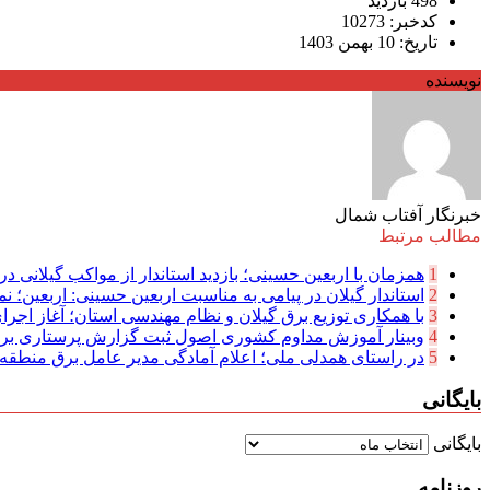
498 بازدید
کدخبر: 10273
تاریخ: 10 بهمن 1403
نویسنده
خبرنگار آفتاب شمال
مطالب مرتبط
1
همزمان با اربعین حسینی؛ بازدید استاندار از مواکب گیلانی در 
2
استاندار گیلان در پیامی به مناسبت اربعین حسینی: اربعین؛ نما
3
با همکاری توزیع برق گیلان و نظام مهندسی استان؛ آغاز اجرا
4
وبینار آموزش مداوم کشوری اصول ثبت گزارش پرستاری بر
5
در راستای همدلی ملی؛ اعلام آمادگی مدیر عامل برق منطقه‌ای
بایگانی
بایگانی
روزنامه