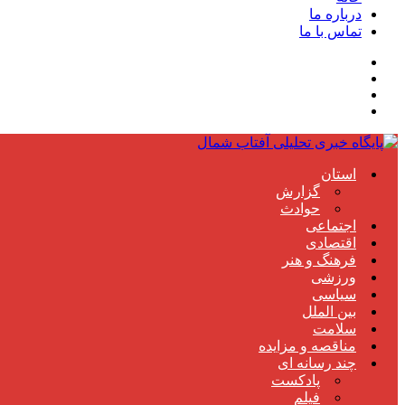
درباره ما
تماس با ما
استان
گزارش
حوادث
اجتماعی
اقتصادی
فرهنگ و هنر
ورزشی
سیاسی
بین الملل
سلامت
مناقصه و مزایده
چند رسانه ای
پادکست
فیلم