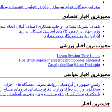
معرفی برندگان جوایز سینمای ایران در چهلمین جشنواره بین‌المل
محبوبترین اخبار اقتصادی
باهدف تشریک مساعی و جلب همکاری اصناف گیلان انجام شد: ج
وزیر جهاد: در تأمین کالاهای اساسی مشکلی نداریم
افزایش قیمت نفت‌گاز صحت ندارد
محبوب ترین اخبار ورزشی
Lizaro Session Time Limits
Hoe Bwin gepersonaliseerde promocodes genereert
Zasady duplikacji kont Dudespin
محبوبترین اخبار سیاسی
رئیس جمهور در گردهمایی روابط‌عمومی دستگاه های اجرایی: به‌
سخنگوی وزارت دفاع: وزارت دفاع، پشتیبانی نیرو‌های مسلح را 
با حکم فرمانده کل قوا؛ فرمانده نیروی زمینی سپاه پاسداران
جدیدترین اخبار