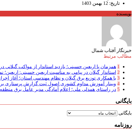
تاریخ: 12 بهمن 1403
نویسنده
خبرنگار آفتاب شمال
مطالب مرتبط
1
همزمان با اربعین حسینی؛ بازدید استاندار از مواکب گیلانی در 
2
استاندار گیلان در پیامی به مناسبت اربعین حسینی: اربعین؛ نما
3
با همکاری توزیع برق گیلان و نظام مهندسی استان؛ آغاز اجرا
4
وبینار آموزش مداوم کشوری اصول ثبت گزارش پرستاری بر
5
در راستای همدلی ملی؛ اعلام آمادگی مدیر عامل برق منطقه‌ای
بایگانی
بایگانی
روزنامه