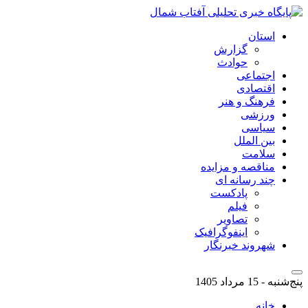
استان
گزارش
حوادث
اجتماعی
اقتصادی
فرهنگ و هنر
ورزشی
سیاسی
بین الملل
سلامت
مناقصه و مزایده
چند رسانه ای
پادکست
فیلم
تصاویر
اینفوگرافیک
شهروند خبرنگار
پنج‌شنبه - 15 مرداد 1405
خانه