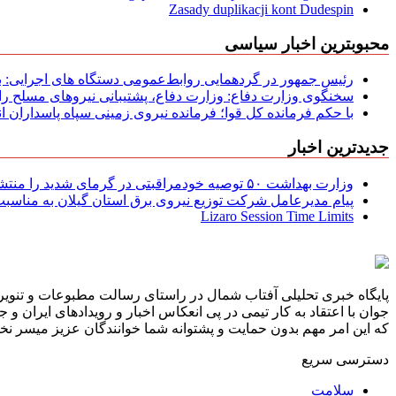
Zasady duplikacji kont Dudespin
محبوبترین اخبار سیاسی
رئیس جمهور در گردهمایی روابط‌عمومی دستگاه های اجرایی: به‌
سخنگوی وزارت دفاع: وزارت دفاع، پشتیبانی نیرو‌های مسلح را 
با حکم فرمانده کل قوا؛ فرمانده نیروی زمینی سپاه پاسداران
جدیدترین اخبار
وزارت بهداشت ۵۰ توصیه خودمراقبتی در گرمای شدید را منتشر کرد
پیام مدیرعامل شركت توزیع نیروی برق استان گیلان به مناسبت 
Lizaro Session Time Limits
پایگاه خبری تحلیلی آفتاب شمال در راستای رسالت مطبوعات و تنویر 
جوان با اعتقاد به کار تیمی در پی انعکاس اخبار و رویدادهای ایران و
که این امر مهم بدون حمایت و پشتوانه شما خوانندگان عزیز میسر نخوا
دسترسی سریع
سلامت