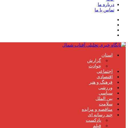
درباره ما
تماس با ما
استان
گزارش
حوادث
اجتماعی
اقتصادی
فرهنگ و هنر
ورزشی
سیاسی
بین الملل
سلامت
مناقصه و مزایده
چند رسانه ای
پادکست
فیلم