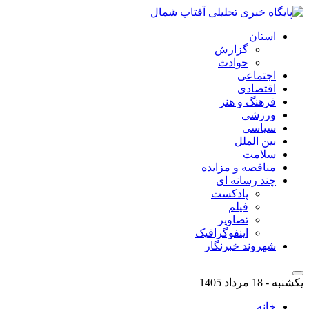
استان
گزارش
حوادث
اجتماعی
اقتصادی
فرهنگ و هنر
ورزشی
سیاسی
بین الملل
سلامت
مناقصه و مزایده
چند رسانه ای
پادکست
فیلم
تصاویر
اینفوگرافیک
شهروند خبرنگار
یکشنبه - 18 مرداد 1405
خانه