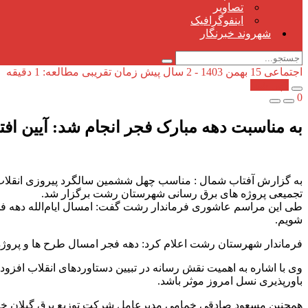
تصاویر
اینفوگرافیک
شهروند خبرنگار
اجتماعی
15 بهمن 1403 - 2 سال پیش
زمان تقریبی مطالعه: 1 دقیقه
کپی شد!
0
به مناسبت دهه مبارک فجر انجام شد: آیین ا
به گزارش آفتاب شمال : مناسب چهل ششمین سالگرد پیروزی انقلاب
تجمیعی پروژه های برق رسانی شهرستان رشت برگزار شد.
طی این مراسم عاشوری فرماندار رشت گفت: امسال ایام‌الله دهه فجر 
شویم.
فرماندار شهرستان رشت اعلام کرد: دهه فجر امسال طرح ها و پروژه های بزرگی ب
وی با اشاره به اهمیت نقش رسانه در تبیین دستاوردهای انقلاب افزود: هم
باورپذیری نسل امروز موثر باشد.