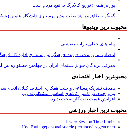
پورابراهیمی: توزیع کالابرگ به نفع مردم است
گفتگو با طاهره زاهد صفت مدیر پرستاری دانشگاه علوم پزشکی
محبوب ترین ویدیوها
پیام های جعلی یارانه معیشتی
انتصاب سرپرست معاونت فرهنگی و رسانه ای اداره کل فرهنگ و
معرفی برندگان جوایز سینمای ایران در چهلمین جشنواره بین‌المل
محبوبترین اخبار اقتصادی
باهدف تشریک مساعی و جلب همکاری اصناف گیلان انجام شد: ج
وزیر جهاد: در تأمین کالاهای اساسی مشکلی نداریم
افزایش قیمت نفت‌گاز صحت ندارد
محبوب ترین اخبار ورزشی
Lizaro Session Time Limits
Hoe Bwin gepersonaliseerde promocodes genereert