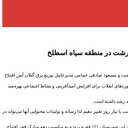
ن رشت در منطقه سیاه اسطلخ
و مسعود صادقی خمامی مدیرعامل توزیع برق گیلان آیین افتتاح
ردهای انقلاب برای افزایش امیدآفرینی و نشاط اجتماعی بهره‌مند
ا نیاز روز تغییر دهیم لذا رسانه و تولیدات محتوایی آنها می‌تواند در
همچنین مسعود صادقی خمامی مدیرعامل شرکت توزیع برق گیلان خاطرنشان ساخت: در کل شهرستان رشت 380 پروژه و در بخش مرکزی این شهرستان 221 فقره پروژه به مناسبت دهه مبارک فجر افتتاح