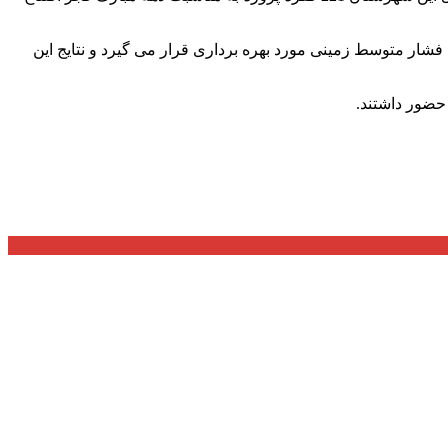
ز در منطقه سیاه اسطلخ رشت و به منظور حل مشکلات اهالی محترم دستگاه ترانسفورماتور و 213 متر شبکه فشار متوسط زمینی مورد بهره برداری قرار می گیرد و نتایج این