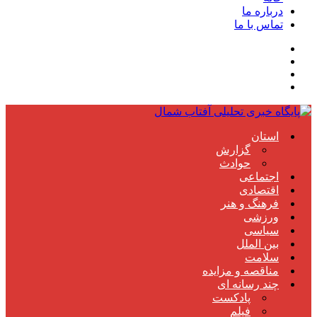
درباره ما
تماس با ما
استان
گزارش
حوادث
اجتماعی
اقتصادی
فرهنگ و هنر
ورزشی
سیاسی
بین الملل
سلامت
مناقصه و مزایده
چند رسانه ای
پادکست
فیلم