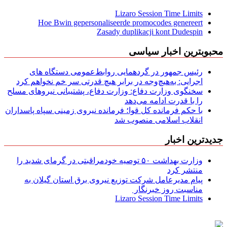
Lizaro Session Time Limits
Hoe Bwin gepersonaliseerde promocodes genereert
Zasady duplikacji kont Dudespin
محبوبترین اخبار سیاسی
رئیس جمهور در گردهمایی روابط‌عمومی دستگاه های
اجرایی: به‌هیچ‌وجه در برابر هیچ قدرتی سر خم نخواهم کرد
سخنگوی وزارت دفاع: وزارت دفاع، پشتیبانی نیرو‌های مسلح
را با قدرت ادامه می‌دهد
با حکم فرمانده کل قوا؛ فرمانده نیروی زمینی سپاه پاسداران
انقلاب اسلامی منصوب شد
جدیدترین اخبار
وزارت بهداشت ۵۰ توصیه خودمراقبتی در گرمای شدید را
منتشر کرد
پیام مدیرعامل شركت توزیع نیروی برق استان گیلان به
مناسبت روز خبرنگار ‌
Lizaro Session Time Limits