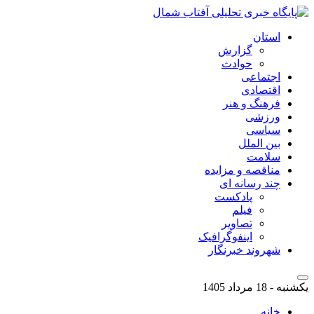
استان
گزارش
حوادث
اجتماعی
اقتصادی
فرهنگ و هنر
ورزشی
سیاسی
بین الملل
سلامت
مناقصه و مزایده
چند رسانه ای
پادکست
فیلم
تصاویر
اینفوگرافیک
شهروند خبرنگار
یکشنبه - 18 مرداد 1405
خانه