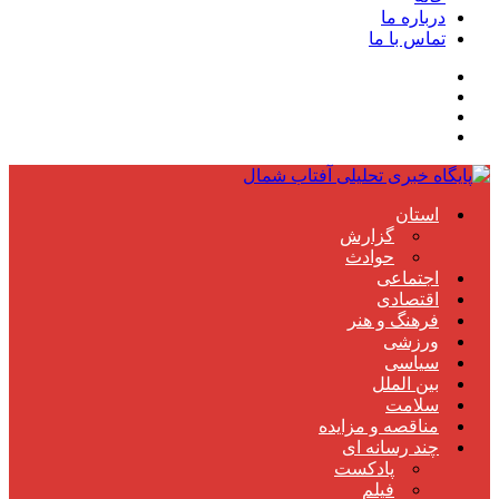
درباره ما
تماس با ما
استان
گزارش
حوادث
اجتماعی
اقتصادی
فرهنگ و هنر
ورزشی
سیاسی
بین الملل
سلامت
مناقصه و مزایده
چند رسانه ای
پادکست
فیلم