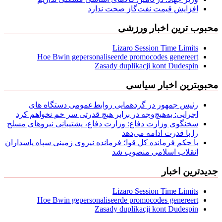
افزایش قیمت نفت‌گاز صحت ندارد
محبوب ترین اخبار ورزشی
Lizaro Session Time Limits
Hoe Bwin gepersonaliseerde promocodes genereert
Zasady duplikacji kont Dudespin
محبوبترین اخبار سیاسی
رئیس جمهور در گردهمایی روابط‌عمومی دستگاه های
اجرایی: به‌هیچ‌وجه در برابر هیچ قدرتی سر خم نخواهم کرد
سخنگوی وزارت دفاع: وزارت دفاع، پشتیبانی نیرو‌های مسلح
را با قدرت ادامه می‌دهد
با حکم فرمانده کل قوا؛ فرمانده نیروی زمینی سپاه پاسداران
انقلاب اسلامی منصوب شد
جدیدترین اخبار
Lizaro Session Time Limits
Hoe Bwin gepersonaliseerde promocodes genereert
Zasady duplikacji kont Dudespin