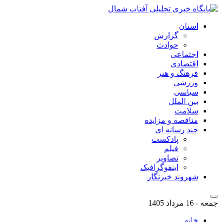
استان
گزارش
حوادث
اجتماعی
اقتصادی
فرهنگ و هنر
ورزشی
سیاسی
بین الملل
سلامت
مناقصه و مزایده
چند رسانه ای
پادکست
فیلم
تصاویر
اینفوگرافیک
شهروند خبرنگار
جمعه - 16 مرداد 1405
خانه