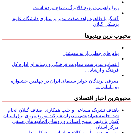
پورابراهیمی: توزیع کالابرگ به نفع مردم است
گفتگو با طاهره زاهد صفت مدیر پرستاری دانشگاه علوم
پزشکی گیلان
محبوب ترین ویدیوها
پیام های جعلی یارانه معیشتی
انتصاب سرپرست معاونت فرهنگی و رسانه ای اداره کل
فرهنگ و ارشاد ...
معرفی برندگان جوایز سینمای ایران در چهلمین جشنواره
بین‌المللی ...
محبوبترین اخبار اقتصادی
باهدف تشریک مساعی و جلب همکاری اصناف گیلان انجام
شد: جلسه هم‌اندیشی مدیران شركت توزیع نیروی برق استان
گیلان با رئیس بسیج اصناف و روسای اتحادیه های صنفی
مركز استان
وزیر جهاد: در تأمین کالاهای اساسی مشکلی نداریم