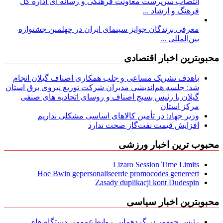
انتصاب سرپرست معاونت فرهنگی و رسانه ای اداره کل
فرهنگ و ارشاد ...
معرفی برندگان جوایز سینمای ایران در چهلمین جشنواره
بین‌المللی ...
محبوبترین اخبار اقتصادی
باهدف تشریک مساعی و جلب همکاری اصناف گیلان انجام
شد: جلسه هم‌اندیشی مدیران شركت توزیع نیروی برق استان
گیلان با رئیس بسیج اصناف و روسای اتحادیه های صنفی
مركز استان
وزیر جهاد: در تأمین کالاهای اساسی مشکلی نداریم
افزایش قیمت نفت‌گاز صحت ندارد
محبوب ترین اخبار ورزشی
Lizaro Session Time Limits
Hoe Bwin gepersonaliseerde promocodes genereert
Zasady duplikacji kont Dudespin
محبوبترین اخبار سیاسی
رئیس جمهور در گردهمایی روابط‌عمومی دستگاه های