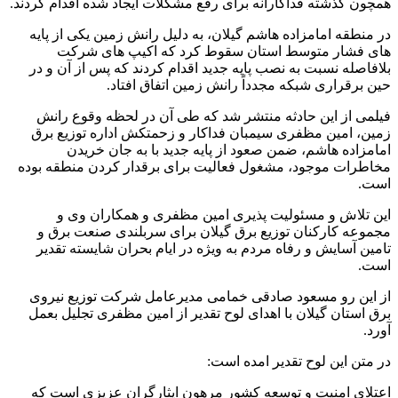
همچون گذشته فداکارانه برای رفع مشکلات ایجاد شده اقدام کردند.
در منطقه امامزاده هاشم گیلان، به دلیل رانش زمین یکی از پایه
های فشار متوسط استان سقوط کرد که اکیپ های شرکت
بلافاصله نسبت به نصب پایه جدید اقدام کردند که پس از آن و در
حین برقراری شبکه مجدداً رانش زمین اتفاق افتاد.
فیلمی از این حادثه منتشر شد که طی آن در لحظه وقوع رانش
زمین، امین مظفری سیمبان فداکار و زحمتکش اداره توزیع برق
امامزاده هاشم، ضمن صعود از پایه جدید با به جان خریدن
مخاطرات موجود، مشغول فعالیت برای برقدار کردن منطقه بوده
است.
این تلاش و مسئولیت پذیری امین مظفری و همکاران وی و
مجموعه کارکنان توزیع برق گیلان برای سربلندی صنعت برق و
تامین آسایش و رفاه مردم به ویژه در ایام بحران شایسته تقدیر
است.
از این رو مسعود صادقی خمامی مدیرعامل شرکت توزیع نیروی
برق استان گیلان با اهدای لوح تقدیر از امین مظفری تجلیل بعمل
آورد.
در متن این لوح تقدیر امده است:
اعتلای امنیت و توسعه کشور مرهون ایثارگران عزیزی است که