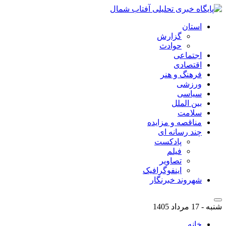
استان
گزارش
حوادث
اجتماعی
اقتصادی
فرهنگ و هنر
ورزشی
سیاسی
بین الملل
سلامت
مناقصه و مزایده
چند رسانه ای
پادکست
فیلم
تصاویر
اینفوگرافیک
شهروند خبرنگار
شنبه - 17 مرداد 1405
خانه