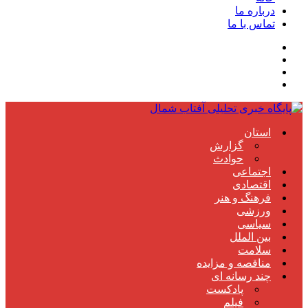
درباره ما
تماس با ما
استان
گزارش
حوادث
اجتماعی
اقتصادی
فرهنگ و هنر
ورزشی
سیاسی
بین الملل
سلامت
مناقصه و مزایده
چند رسانه ای
پادکست
فیلم