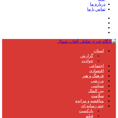
درباره ما
تماس با ما
استان
گزارش
حوادث
اجتماعی
اقتصادی
فرهنگ و هنر
ورزشی
سیاسی
بین الملل
سلامت
مناقصه و مزایده
چند رسانه ای
پادکست
فیلم