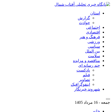
استان
گزارش
حوادث
اجتماعی
اقتصادی
فرهنگ و هنر
ورزشی
سیاسی
بین الملل
سلامت
مناقصه و مزایده
چند رسانه ای
پادکست
فیلم
تصاویر
اینفوگرافیک
شهروند خبرنگار
جمعه - 16 مرداد 1405
خانه