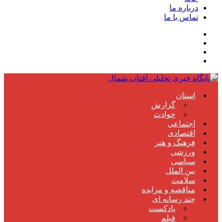
درباره ما
تماس با ما
استان
گزارش
حوادث
اجتماعی
اقتصادی
فرهنگ و هنر
ورزشی
سیاسی
بین الملل
سلامت
مناقصه و مزایده
چند رسانه ای
پادکست
فیلم