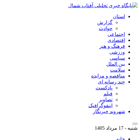
استان
گزارش
حوادث
اجتماعی
اقتصادی
فرهنگ و هنر
ورزشی
سیاسی
بین الملل
سلامت
مناقصه و مزایده
چند رسانه ای
پادکست
فیلم
تصاویر
اینفوگرافیک
شهروند خبرنگار
شنبه - 17 مرداد 1405
خانه