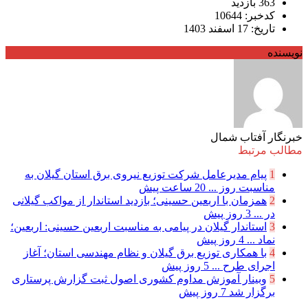
363 بازدید
کدخبر: 10644
تاریخ: 17 اسفند 1403
نویسنده
خبرنگار آفتاب شمال
مطالب مرتبط
1
پیام مدیرعامل شركت توزیع نیروی برق استان گیلان به
مناسبت روز ...
20 ساعت پیش
2
همزمان با اربعین حسینی؛ بازدید استاندار از مواکب گیلانی
در ...
3 روز پیش
3
استاندار گیلان در پیامی به مناسبت اربعین حسینی: اربعین؛
نماد ...
4 روز پیش
4
با همکاری توزیع برق گیلان و نظام مهندسی استان؛ آغاز
اجرای طرح ...
5 روز پیش
5
وبینار آموزش مداوم کشوری اصول ثبت گزارش پرستاری
برگزار شد
7 روز پیش