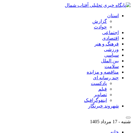
استان
گزارش
حوادث
اجتماعی
اقتصادی
فرهنگ و هنر
ورزشی
سیاسی
بین الملل
سلامت
مناقصه و مزایده
چند رسانه ای
پادکست
فیلم
تصاویر
اینفوگرافیک
شهروند خبرنگار
شنبه - 17 مرداد 1405
خانه