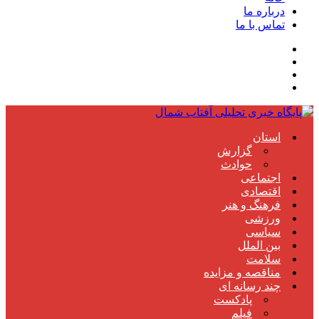
درباره ما
تماس با ما
استان
گزارش
حوادث
اجتماعی
اقتصادی
فرهنگ و هنر
ورزشی
سیاسی
بین الملل
سلامت
مناقصه و مزایده
چند رسانه ای
پادکست
فیلم