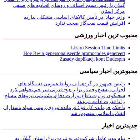
گیلان با رئیس بسیج اصناف و روسای اتحادیه های صنفی
مركز استان
وزیر جهاد: در تأمین کالاهای اساسی مشکلی نداریم
افزایش قیمت نفت‌گاز صحت ندارد
محبوب ترین اخبار ورزشی
Lizaro Session Time Limits
Hoe Bwin gepersonaliseerde promocodes genereert
Zasady duplikacji kont Dudespin
محبوبترین اخبار سیاسی
رئیس جمهور در گردهمایی روابط‌عمومی دستگاه های
اجرایی: به‌هیچ‌وجه در برابر هیچ قدرتی سر خم نخواهم کرد
سخنگوی وزارت دفاع: وزارت دفاع، پشتیبانی نیرو‌های مسلح
را با قدرت ادامه می‌دهد
با حکم فرمانده کل قوا؛ فرمانده نیروی زمینی سپاه پاسداران
انقلاب اسلامی منصوب شد
جدیدترین اخبار
پیام مدیرعامل شركت توزیع نیروی برق استان گیلان به