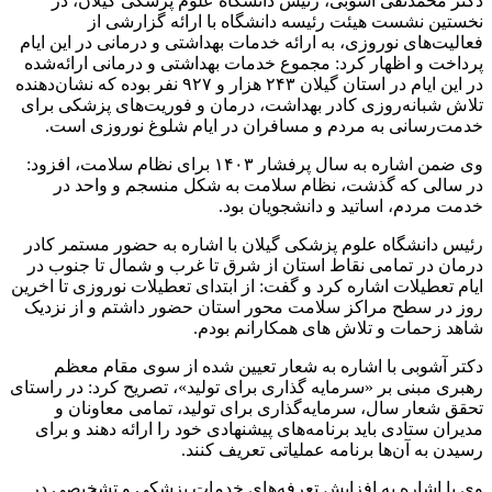
دکتر محمدتقی آشوبی، رئیس دانشگاه علوم پزشکی گیلان، در
نخستین نشست هیئت رئیسه دانشگاه با ارائه گزارشی از
فعالیت‌های نوروزی، به ارائه خدمات بهداشتی و درمانی در این ایام
پرداخت و اظهار کرد: مجموع خدمات بهداشتی و درمانی ارائه‌شده
در این ایام در استان گیلان ۲۴۳ هزار و ۹۲۷ نفر بوده که نشان‌دهنده
تلاش شبانه‌روزی کادر بهداشت، درمان و فوریت‌های پزشکی برای
خدمت‌رسانی به مردم و مسافران در ایام شلوغ نوروزی است.
وی ضمن اشاره به سال پرفشار ۱۴۰۳ برای نظام سلامت، افزود:
در سالی که گذشت، نظام سلامت به شکل منسجم و واحد در
خدمت مردم، اساتید و دانشجویان بود.
رئیس دانشگاه علوم پزشکی گیلان با اشاره به حضور مستمر کادر
درمان در تمامی نقاط استان از شرق تا غرب و شمال تا جنوب در
ایام تعطیلات اشاره کرد و گفت: از ابتدای تعطیلات نوروزی تا اخرین
روز در سطح مراکز سلامت محور استان حضور داشتم و از نزدیک
شاهد زحمات و تلاش های همکارانم بودم.
دکتر آشوبی با اشاره به شعار تعیین شده از سوی مقام معظم
رهبری مبنی بر «سرمایه گذاری برای تولید»، تصریح کرد: در راستای
تحقق شعار سال، سرمایه‌گذاری برای تولید، تمامی معاونان و
مدیران ستادی باید برنامه‌های پیشنهادی خود را ارائه دهند و برای
رسیدن به آن‌ها برنامه عملیاتی تعریف کنند.
وی با اشاره به افزایش تعرفه‌های خدمات پزشکی و تشخیصی در