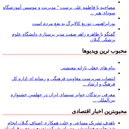
مصاحبه با فاطمه علی پرست ” مدیریت و موسس آموزشگاه
سودای هنر ...
پورابراهیمی: توزیع کالابرگ به نفع مردم است
گفتگو با طاهره زاهد صفت مدیر پرستاری دانشگاه علوم
پزشکی گیلان
محبوب ترین ویدیوها
پیام های جعلی یارانه معیشتی
انتصاب سرپرست معاونت فرهنگی و رسانه ای اداره کل
فرهنگ و ارشاد ...
معرفی برندگان جوایز سینمای ایران در چهلمین جشنواره
بین‌المللی ...
محبوبترین اخبار اقتصادی
باهدف تشریک مساعی و جلب همکاری اصناف گیلان انجام
شد: جلسه هم‌اندیشی مدیران شركت توزیع نیروی برق استان