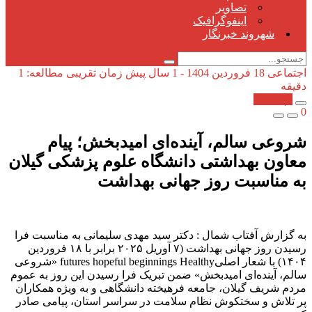
تصاویر
اینفوگرافیک
شهروند خبرنگار
اجتماعی
18 فروردین 1404 - 1 سال پیش
زمان تقریبی مطالعه: 1
دقیقه
کپی شد!
0
شروعی سالم، آینده‌ای امیدبخش؛ پیام
معاون بهداشتی دانشگاه علوم پزشکی گیلان
به مناسبت روز جهانی بهداشت
به گزارش آفتاب شمال : دکتر سید مهدی سلیمانی به مناسبت فرا
رسیدن روز جهانی بهداشت (۷ آوریل ۲۰۲۵ برابر با ۱۸ فروردین
۱۴۰۴) با شعار اصلیfutures hopeful beginnings Healthy «شروعی
سالم، آینده‌ای امیدبخش» ضمن تبریک فرا رسیدن این روز به عموم
مردم شریف گیلان، جامعه فرهیخته دانشگاهی و به ویژه همکاران
پر تلاش و سختکوش نظام سلامت در سراسر استان، پیامی صادر