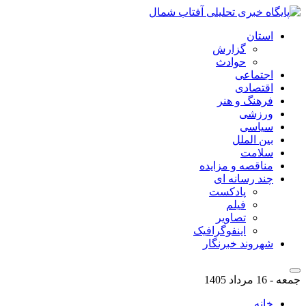
استان
گزارش
حوادث
اجتماعی
اقتصادی
فرهنگ و هنر
ورزشی
سیاسی
بین الملل
سلامت
مناقصه و مزایده
چند رسانه ای
پادکست
فیلم
تصاویر
اینفوگرافیک
شهروند خبرنگار
جمعه - 16 مرداد 1405
خانه