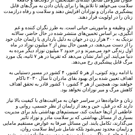
سلامت می‌خواهد تا تلاش‌ها را برای پایان دادن به مرگ‌های قابل
پیشگیری مادران و نوزادان افزایش دهند و سلامت و رفاه درازمدت
زنان را در اولویت قرار دهند.
این وظیفه و ماموریتی حیاتی است. به طرز نگران کننده و غم
انگیزی، بر اساس تخمین‌های منتشر شده در حال حاضر، سالانه
نزدیک به ۳۰۰ هزار زن در جهان به دلیل بارداری یا زایمان جان خود
را از دست می‌دهند، در همین حال بیش از ۲ میلیون نوزاد در ماه
اول زندگی خود می‌میرند و در حدود ۲ میلیون نوزاد دیگر مرده به
دنیا می‌آیند. این آمار نشان می‌دهد که تقریبا در هر ۷ ثانیه، یک مورد
مرگ قابل پیشگیری رخ می‌دهد.
با ادامه روند کنونی، از هر ۵ کشور، ۴ کشور در مسیر دستیابی به
اهداف تعیین شده برای بهبود بقای مادران تا سال ۲۰۳۰ ناکام
خواهند بود، همچنین از هر ۳ کشور، ۱ کشور قادر به تحقق اهداف
کاهش مرگ و میر نوزادان نخواهد بود.
زنان و خانواده‌ها در سراسر جهان به مراقبت‌های با کیفیت بالا نیاز
دارند که در قبل، حین و بعد از زایمان از نظر جسمی، روانی و
عاطفی از آن‌ها حمایت کند، سیستم‌های بهداشتی باید برای مدیریت
بسیاری از مسائل بهداشتی که بر سلامت مادر و نوزاد تأثیر
می‌گذارند، تکامل یابند. این مسائل صرفا به عوارض مستقیم مامایی
و زایمان محدود نمی‌شود بلکه شامل شرایط سلامت روان،
بیماری‌های غیرواگیر و برنامه ریزی و مدیریت خانواده نیز می‌شود.