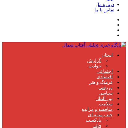
درباره ما
تماس با ما
استان
گزارش
حوادث
اجتماعی
اقتصادی
فرهنگ و هنر
ورزشی
سیاسی
بین الملل
سلامت
مناقصه و مزایده
چند رسانه ای
پادکست
فیلم