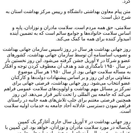
کرد.
متن پیام معاون بهداشتی دانشگاه و رییس مرکز بهداشت استان به
شرح ذیل است:
سلامتی، حق همه مردم است. سلامت مادران و نوزادان، پایه و
اساس سلامت خانواده‌ها و جوامع سالم است که به تضمین آینده
امیدوار کننده برای همه ما کمک می‌کند.
روز جهانی بهداشت هر سال در روز تاسیس سازمان جهانی بهداشت
و تصویب اساسنامه آن توسط سازمان جهانی بهداشت، کشورهای
عضو و شرکا در ۷ آوریل جشن گرفته می‌شود. این روز نخستین بار
در سال ۱۹۵۰ نامگذاری شد و هدف آن معطوف کردن توجه و افکار
به مساله سلامت جهانی بود. از سال ۱۹۵۰ هر سال موضوع
متفاوتی برای این روز و بر اساس پیشنهادات دولت‌ها و کارکنان
عضو انتخاب می‌شود. روز جهانی بهداشت، فرصتی جهانی برای
تمرکز بر مسائل مهم بهداشت و اولویت‌های سلامت عمومی فراهم
می‌کند که جامعه بین المللی را تحت تأثیر قرار می‌دهد. این روز
همچنین فرصتی مغتنم برای جلب تلاش‌های همه جانبه در راستای
فراهم نمودن دسترسی عادلانه آحاد جامعه به خدمات اولیه سلامت
است.
روز جهانی بهداشت در ۷ آوریل سال جاری آغازگر یک کمپین
یک‌ساله در مورد سلامت مادران و نوزادان، خواهد بود. این کمپین با
عنوان شروعی سالم، آینده‌ای امیدبخش، از دولت‌ها و جامعه