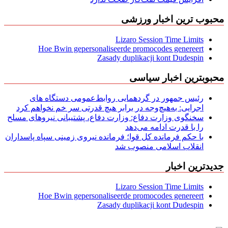
محبوب ترین اخبار ورزشی
Lizaro Session Time Limits
Hoe Bwin gepersonaliseerde promocodes genereert
Zasady duplikacji kont Dudespin
محبوبترین اخبار سیاسی
رئیس جمهور در گردهمایی روابط‌عمومی دستگاه های
اجرایی: به‌هیچ‌وجه در برابر هیچ قدرتی سر خم نخواهم کرد
سخنگوی وزارت دفاع: وزارت دفاع، پشتیبانی نیرو‌های مسلح
را با قدرت ادامه می‌دهد
با حکم فرمانده کل قوا؛ فرمانده نیروی زمینی سپاه پاسداران
انقلاب اسلامی منصوب شد
جدیدترین اخبار
Lizaro Session Time Limits
Hoe Bwin gepersonaliseerde promocodes genereert
Zasady duplikacji kont Dudespin