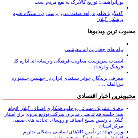
پورابراهیمی: توزیع کالابرگ به نفع مردم است
گفتگو با طاهره زاهد صفت مدیر پرستاری دانشگاه علوم
پزشکی گیلان
محبوب ترین ویدیوها
پیام های جعلی یارانه معیشتی
انتصاب سرپرست معاونت فرهنگی و رسانه ای اداره کل
فرهنگ و ارشاد ...
معرفی برندگان جوایز سینمای ایران در چهلمین جشنواره
بین‌المللی ...
محبوبترین اخبار اقتصادی
باهدف تشریک مساعی و جلب همکاری اصناف گیلان انجام
شد: جلسه هم‌اندیشی مدیران شركت توزیع نیروی برق استان
گیلان با رئیس بسیج اصناف و روسای اتحادیه های صنفی
مركز استان
وزیر جهاد: در تأمین کالاهای اساسی مشکلی نداریم
افزایش قیمت نفت‌گاز صحت ندارد