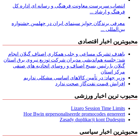
انتصاب سرپرست معاونت فرهنگی و رسانه ای اداره کل
فرهنگ و ارشاد ...
معرفی برندگان جوایز سینمای ایران در چهلمین جشنواره
بین‌المللی ...
محبوبترین اخبار اقتصادی
باهدف تشریک مساعی و جلب همکاری اصناف گیلان انجام
شد: جلسه هم‌اندیشی مدیران شركت توزیع نیروی برق استان
گیلان با رئیس بسیج اصناف و روسای اتحادیه های صنفی
مركز استان
وزیر جهاد: در تأمین کالاهای اساسی مشکلی نداریم
افزایش قیمت نفت‌گاز صحت ندارد
محبوب ترین اخبار ورزشی
Lizaro Session Time Limits
Hoe Bwin gepersonaliseerde promocodes genereert
Zasady duplikacji kont Dudespin
محبوبترین اخبار سیاسی