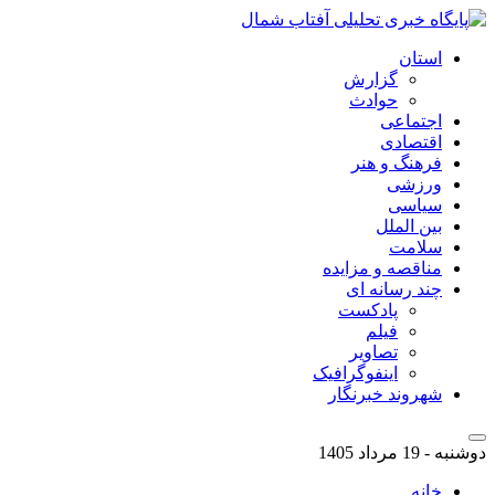
استان
گزارش
حوادث
اجتماعی
اقتصادی
فرهنگ و هنر
ورزشی
سیاسی
بین الملل
سلامت
مناقصه و مزایده
چند رسانه ای
پادکست
فیلم
تصاویر
اینفوگرافیک
شهروند خبرنگار
دوشنبه - 19 مرداد 1405
خانه