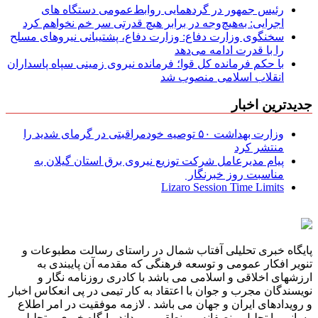
رئیس جمهور در گردهمایی روابط‌عمومی دستگاه های
اجرایی: به‌هیچ‌وجه در برابر هیچ قدرتی سر خم نخواهم کرد
سخنگوی وزارت دفاع: وزارت دفاع، پشتیبانی نیرو‌های مسلح
را با قدرت ادامه می‌دهد
با حکم فرمانده کل قوا؛ فرمانده نیروی زمینی سپاه پاسداران
انقلاب اسلامی منصوب شد
جدیدترین اخبار
وزارت بهداشت ۵۰ توصیه خودمراقبتی در گرمای شدید را
منتشر کرد
پیام مدیرعامل شركت توزیع نیروی برق استان گیلان به
مناسبت روز خبرنگار ‌
Lizaro Session Time Limits
پایگاه خبری تحلیلی آفتاب شمال در راستای رسالت مطبوعات و
تنویر افکار عمومی و توسعه فرهنگی که مقدمه آن پایبندی به
ارزشهای اخلاقی و اسلامی می باشد با کادری روزنامه نگار و
نویسندگان مجرب و جوان با اعتقاد به کار تیمی در پی انعکاس اخبار
و رویدادهای ایران و جهان می باشد . لازمه موفقیت در امر اطلاع
رسانی را تحلیل منصفانه و منطقی می داند .پایگاه خبری و تحلیلی