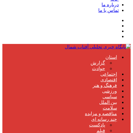
درباره ما
تماس با ما
استان
گزارش
حوادث
اجتماعی
اقتصادی
فرهنگ و هنر
ورزشی
سیاسی
بین الملل
سلامت
مناقصه و مزایده
چند رسانه ای
پادکست
فیلم