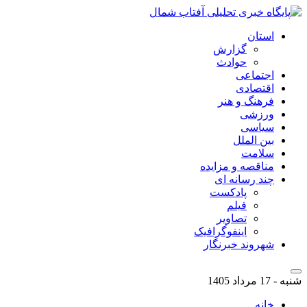
استان
گزارش
حوادث
اجتماعی
اقتصادی
فرهنگ و هنر
ورزشی
سیاسی
بین الملل
سلامت
مناقصه و مزایده
چند رسانه ای
پادکست
فیلم
تصاویر
اینفوگرافیک
شهروند خبرنگار
شنبه - 17 مرداد 1405
خانه