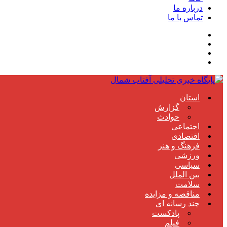
درباره ما
تماس با ما
استان
گزارش
حوادث
اجتماعی
اقتصادی
فرهنگ و هنر
ورزشی
سیاسی
بین الملل
سلامت
مناقصه و مزایده
چند رسانه ای
پادکست
فیلم