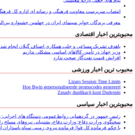
پیام های جعلی یارانه معیشتی
انتصاب سرپرست معاونت فرهنگی و رسانه ای اداره کل فرهنگ و
معرفی برندگان جوایز سینمای ایران در چهلمین جشنواره بین‌المل
محبوبترین اخبار اقتصادی
باهدف تشریک مساعی و جلب همکاری اصناف گیلان انجام شد: ج
وزیر جهاد: در تأمین کالاهای اساسی مشکلی نداریم
افزایش قیمت نفت‌گاز صحت ندارد
محبوب ترین اخبار ورزشی
Lizaro Session Time Limits
Hoe Bwin gepersonaliseerde promocodes genereert
Zasady duplikacji kont Dudespin
محبوبترین اخبار سیاسی
رئیس جمهور در گردهمایی روابط‌عمومی دستگاه های اجرایی: به‌
سخنگوی وزارت دفاع: وزارت دفاع، پشتیبانی نیرو‌های مسلح را 
با حکم فرمانده کل قوا؛ فرمانده نیروی زمینی سپاه پاسداران