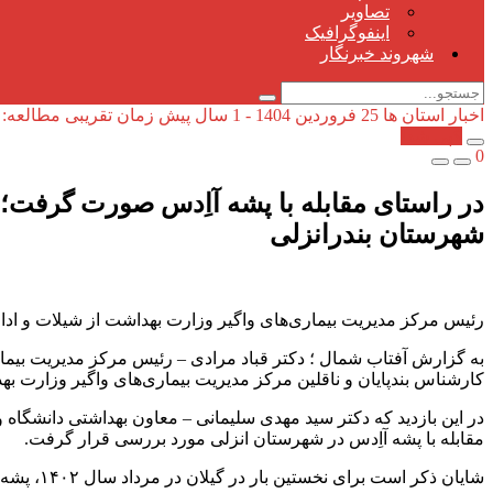
تصاویر
اینفوگرافیک
شهروند خبرنگار
اخبار استان ها
25 فروردین 1404 - 1 سال پیش
زمان تقریبی مطالعه: 1 دقیقه
کپی شد!
0
در راستای مقابله با پشه آاِدس صورت گرفت؛ ب
شهرستان بندرانزلی
رئیس مرکز مدیریت بیماری‌های واگیر وزارت بهداشت از شیلات و ادار
به گزارش آفتاب شمال ؛ دکتر قباد مرادی – رئیس مرکز مدیریت بیم
کارشناس بندپایان و ناقلین مرکز مدیریت بیماری‌های واگیر وزارت بهد
در این بازدید که دکتر سید مهدی سلیمانی – معاون بهداشتی دانشگاه
مقابله با پشه آاِدس در شهرستان انزلی مورد بررسی قرار گرفت.
شایان ذکر است برای نخستین بار در گیلان در مرداد سال ۱۴۰۲، پشه آاِدس در انزلی مشاهده شد.