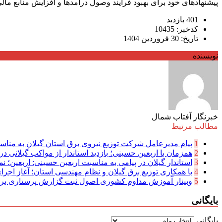
پیشنهادهای خود برای بهبود فرآیند وصول درآمدها و افزایش منابع مالی شهرداری 
401 بازدید
کدخبر: 10435
تاریخ: 30 فروردین 1404
نویسنده
خبرنگار آفتاب شمال
مطالب مرتبط
1
پیام مدیرعامل شركت توزیع نیروی برق استان گیلان به مناسب
2
همزمان با اربعین حسینی؛ بازدید استاندار از مواکب گیلانی در 
3
استاندار گیلان در پیامی به مناسبت اربعین حسینی: اربعین؛ نما
4
با همکاری توزیع برق گیلان و نظام مهندسی استان؛ آغاز اجرا
5
وبینار آموزش مداوم کشوری اصول ثبت گزارش پرستاری بر
بایگانی
بایگانی