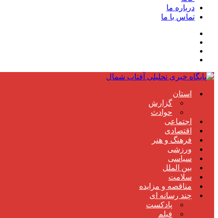
درباره ما
تماس با ما
استان
گزارش
حوادث
اجتماعی
اقتصادی
فرهنگ و هنر
ورزشی
سیاسی
بین الملل
سلامت
مناقصه و مزایده
چند رسانه ای
پادکست
فیلم