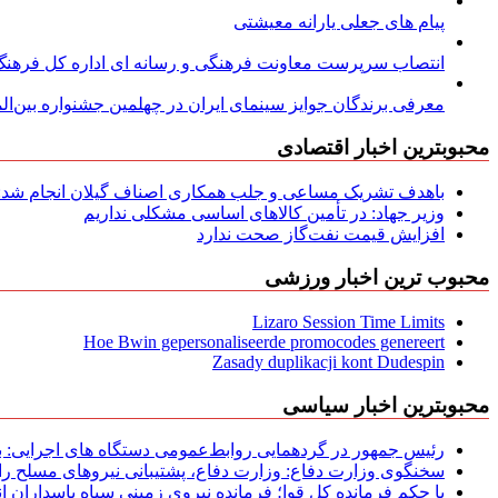
پیام های جعلی یارانه معیشتی
انتصاب سرپرست معاونت فرهنگی و رسانه ای اداره کل فرهنگ و
معرفی برندگان جوایز سینمای ایران در چهلمین جشنواره بین‌المل
محبوبترین اخبار اقتصادی
باهدف تشریک مساعی و جلب همکاری اصناف گیلان انجام شد: ج
وزیر جهاد: در تأمین کالاهای اساسی مشکلی نداریم
افزایش قیمت نفت‌گاز صحت ندارد
محبوب ترین اخبار ورزشی
Lizaro Session Time Limits
Hoe Bwin gepersonaliseerde promocodes genereert
Zasady duplikacji kont Dudespin
محبوبترین اخبار سیاسی
رئیس جمهور در گردهمایی روابط‌عمومی دستگاه های اجرایی: به‌
سخنگوی وزارت دفاع: وزارت دفاع، پشتیبانی نیرو‌های مسلح را 
با حکم فرمانده کل قوا؛ فرمانده نیروی زمینی سپاه پاسداران