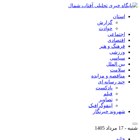
استان
گزارش
حوادث
اجتماعی
اقتصادی
فرهنگ و هنر
ورزشی
سیاسی
بین الملل
سلامت
مناقصه و مزایده
چند رسانه ای
پادکست
فیلم
تصاویر
اینفوگرافیک
شهروند خبرنگار
شنبه - 17 مرداد 1405
خانه