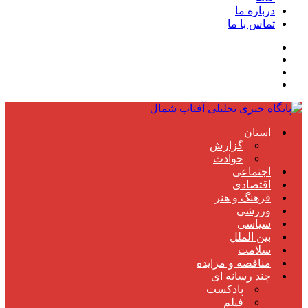
درباره ما
تماس با ما
استان
گزارش
حوادث
اجتماعی
اقتصادی
فرهنگ و هنر
ورزشی
سیاسی
بین الملل
سلامت
مناقصه و مزایده
چند رسانه ای
پادکست
فیلم