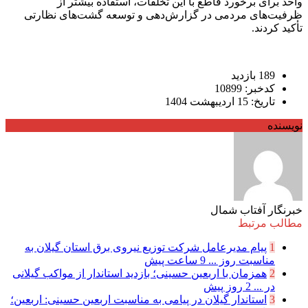
واحد برای برخورد قاطع با این تخلفات، استفاده بیشتر از
ظرفیت‌های مردمی در گزارش‌دهی و توسعه گشت‌های نظارتی
تأکید کردند.
189 بازدید
کدخبر: 10899
تاریخ: 15 اردیبهشت 1404
نویسنده
خبرنگار آفتاب شمال
مطالب مرتبط
1
پیام مدیرعامل شركت توزیع نیروی برق استان گیلان به
مناسبت روز ...
9 ساعت پیش
2
همزمان با اربعین حسینی؛ بازدید استاندار از مواکب گیلانی
در ...
2 روز پیش
3
استاندار گیلان در پیامی به مناسبت اربعین حسینی: اربعین؛