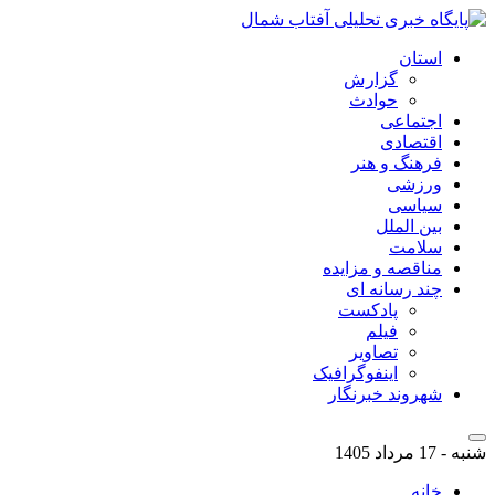
استان
گزارش
حوادث
اجتماعی
اقتصادی
فرهنگ و هنر
ورزشی
سیاسی
بین الملل
سلامت
مناقصه و مزایده
چند رسانه ای
پادکست
فیلم
تصاویر
اینفوگرافیک
شهروند خبرنگار
شنبه - 17 مرداد 1405
خانه