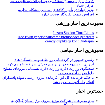
گیلان با رئیس بسیج اصناف و روسای اتحادیه های صنفی
مركز استان
وزیر جهاد: در تأمین کالاهای اساسی مشکلی نداریم
افزایش قیمت نفت‌گاز صحت ندارد
محبوب ترین اخبار ورزشی
Lizaro Session Time Limits
Hoe Bwin gepersonaliseerde promocodes genereert
Zasady duplikacji kont Dudespin
محبوبترین اخبار سیاسی
رئیس جمهور در گردهمایی روابط‌عمومی دستگاه های
اجرایی: به‌هیچ‌وجه در برابر هیچ قدرتی سر خم نخواهم کرد
سخنگوی وزارت دفاع: وزارت دفاع، پشتیبانی نیرو‌های مسلح
را با قدرت ادامه می‌دهد
با حکم فرمانده کل قوا؛ فرمانده نیروی زمینی سپاه پاسداران
انقلاب اسلامی منصوب شد
جدیدترین اخبار
پیام مدیرعامل شركت توزیع نیروی برق استان گیلان به