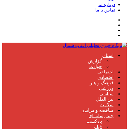
درباره ما
تماس با ما
استان
گزارش
حوادث
اجتماعی
اقتصادی
فرهنگ و هنر
ورزشی
سیاسی
بین الملل
سلامت
مناقصه و مزایده
چند رسانه ای
پادکست
فیلم