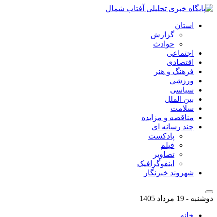
استان
گزارش
حوادث
اجتماعی
اقتصادی
فرهنگ و هنر
ورزشی
سیاسی
بین الملل
سلامت
مناقصه و مزایده
چند رسانه ای
پادکست
فیلم
تصاویر
اینفوگرافیک
شهروند خبرنگار
دوشنبه - 19 مرداد 1405
خانه