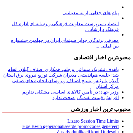
پیام های جعلی یارانه معیشتی
انتصاب سرپرست معاونت فرهنگی و رسانه ای اداره کل
فرهنگ و ارشاد ...
معرفی برندگان جوایز سینمای ایران در چهلمین جشنواره
بین‌المللی ...
محبوبترین اخبار اقتصادی
باهدف تشریک مساعی و جلب همکاری اصناف گیلان انجام
شد: جلسه هم‌اندیشی مدیران شركت توزیع نیروی برق استان
گیلان با رئیس بسیج اصناف و روسای اتحادیه های صنفی
مركز استان
وزیر جهاد: در تأمین کالاهای اساسی مشکلی نداریم
افزایش قیمت نفت‌گاز صحت ندارد
محبوب ترین اخبار ورزشی
Lizaro Session Time Limits
Hoe Bwin gepersonaliseerde promocodes genereert
Zasady duplikacji kont Dudespin