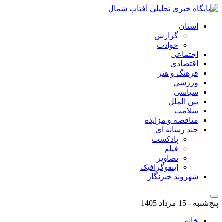
استان
گزارش
حوادث
اجتماعی
اقتصادی
فرهنگ و هنر
ورزشی
سیاسی
بین الملل
سلامت
مناقصه و مزایده
چند رسانه ای
پادکست
فیلم
تصاویر
اینفوگرافیک
شهروند خبرنگار
پنج‌شنبه - 15 مرداد 1405
خانه