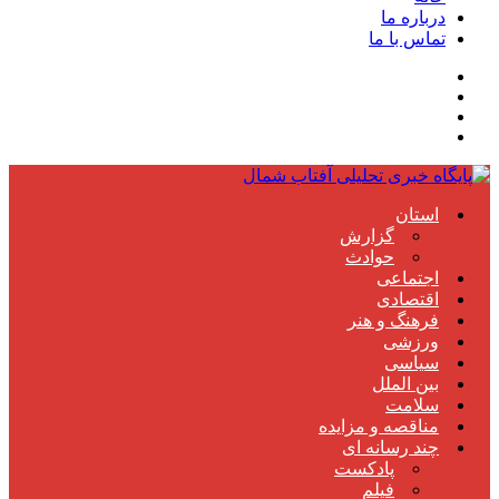
درباره ما
تماس با ما
استان
گزارش
حوادث
اجتماعی
اقتصادی
فرهنگ و هنر
ورزشی
سیاسی
بین الملل
سلامت
مناقصه و مزایده
چند رسانه ای
پادکست
فیلم