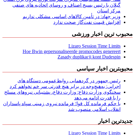
گیلان با رئیس بسیج اصناف و روسای اتحادیه های صنفی
مركز استان
وزیر جهاد: در تأمین کالاهای اساسی مشکلی نداریم
افزایش قیمت نفت‌گاز صحت ندارد
محبوب ترین اخبار ورزشی
Lizaro Session Time Limits
Hoe Bwin gepersonaliseerde promocodes genereert
Zasady duplikacji kont Dudespin
محبوبترین اخبار سیاسی
رئیس جمهور در گردهمایی روابط‌عمومی دستگاه های
اجرایی: به‌هیچ‌وجه در برابر هیچ قدرتی سر خم نخواهم کرد
سخنگوی وزارت دفاع: وزارت دفاع، پشتیبانی نیرو‌های مسلح
را با قدرت ادامه می‌دهد
با حکم فرمانده کل قوا؛ فرمانده نیروی زمینی سپاه پاسداران
انقلاب اسلامی منصوب شد
جدیدترین اخبار
Lizaro Session Time Limits