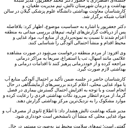
جلسه‌ای اضطراری با حضور دکتر محمد جعفرپور، مدیر شبکه
بهداشت و درمان شهرستان تالش، تیم مدیریت طغیان، و
کارشناسان معاونت بهداشتی دانشگاه علوم پزشکی گیلان در سالن
آفتاب شبکه برگزار شد.
دکتر جعفرپور با اشاره به حساسیت موضوع، اظهار کرد: بلافاصله
پس از دریافت گزارش‌های اولیه، تیم‌های بررسی میدانی به منطقه
اعزام شدند تا نسبت به نمونه‌برداری از منابع آب، مواد غذایی و
محیط اقدام و منشأ احتمالی آلودگی را شناسایی کنند.
وی افزود: از مردم منطقه درخواست می‌شود در صورت مشاهده
علائمی مانند اسهال، تب یا استفراغ، سریعاً به مراکز درمانی
مراجعه کرده و از خوددرمانی پرهیز کنند تا اقدامات درمانی و
بهداشتی لازم صورت گیرد.
کارشناسان حاضر در جلسه ضمن تأکید بر احتمال آلودگی منابع آب
یا مواد غذایی محلی، اعلام کردند بررسی‌های آزمایشگاهی در حال
انجام است و با توجه به افزایش احتمال گسترش بیماری در فصل
گرما، از مردم انتظار می‌رود نکات بهداشتی فردی را رعایت کرده و
موارد مشکوک را به نزدیک‌ترین مرکز بهداشتی گزارش دهند.
مدیر شبکه بهداشت تالش هشدار داد: تا اطلاع ثانوی از مصرف آب و
مواد غذایی محلی که منشأ آن نامشخص است خودداری شود.
گفتنی است؛ تیم‌های سلامت محیط نیز به‌صورت مستمر در حال