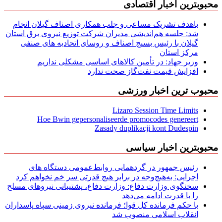
محبوبترین اخبار اقتصادی
باهدف تشریک مساعی و جلب همکاری اصناف گیلان انجام
شد: جلسه هم‌اندیشی مدیران شركت توزیع نیروی برق استان
گیلان با رئیس بسیج اصناف و روسای اتحادیه های صنفی
مركز استان
وزیر جهاد: در تأمین کالاهای اساسی مشکلی نداریم
افزایش قیمت نفت‌گاز صحت ندارد
محبوب ترین اخبار ورزشی
Lizaro Session Time Limits
Hoe Bwin gepersonaliseerde promocodes genereert
Zasady duplikacji kont Dudespin
محبوبترین اخبار سیاسی
رئیس جمهور در گردهمایی روابط‌عمومی دستگاه های
اجرایی: به‌هیچ‌وجه در برابر هیچ قدرتی سر خم نخواهم کرد
سخنگوی وزارت دفاع: وزارت دفاع، پشتیبانی نیرو‌های مسلح
را با قدرت ادامه می‌دهد
با حکم فرمانده کل قوا؛ فرمانده نیروی زمینی سپاه پاسداران
انقلاب اسلامی منصوب شد