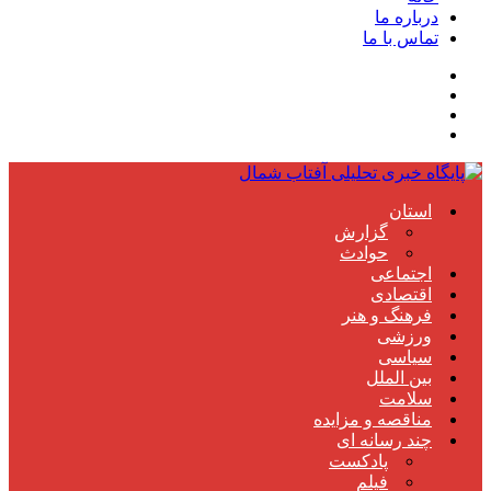
درباره ما
تماس با ما
استان
گزارش
حوادث
اجتماعی
اقتصادی
فرهنگ و هنر
ورزشی
سیاسی
بین الملل
سلامت
مناقصه و مزایده
چند رسانه ای
پادکست
فیلم