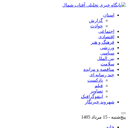
استان
گزارش
حوادث
اجتماعی
اقتصادی
فرهنگ و هنر
ورزشی
سیاسی
بین الملل
سلامت
مناقصه و مزایده
چند رسانه ای
پادکست
فیلم
تصاویر
اینفوگرافیک
شهروند خبرنگار
پنج‌شنبه - 15 مرداد 1405
خانه