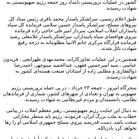
کشور در عملیات تروریستی بامداد روز جمعه رژیم صهیونیستی به
شهادت رسیدند.
طبق اعلام رسمی، سرلشکر پاسدار محمد باقری رئیس ستاد کل
نیروهای مسلح، سرلشکر پاسدار حسین سلامی فرمانده کل سپاه
پاسداران انقلاب اسلامی، سردار امیرعلی حاجی زاده فرمانده
نیروی هوافضای سپاه پاسداران، سرلشکر پاسدار غلامعلی رشید
فرمانده قرارگاه مرکزی خاتم الانبیا مظلومانه به درجه رفیع
شهادت نائل شدند.
همچنین در این عملیات تجاوزکارانه، محمدمهدی طهرانچی ، فریدون
عباسی ، سید امیرحسین فقهی، عبدالحمید مینوچهر، احمدرضا
ذوالفقاری و مطلبی زاده از استادان صنعت هسته‌ای کشور به
شهادت رسیدند.
سحرگاه امروز – جمعه ۲۳ خرداد – در پی حمله تروریستی رژیم
صهیونی به تهران و تعدادی از شهرهای کشور، شماری از فرماندهان
نظامی، دانشمندان و مردم غیرنظامی به شهادت رسیدند.
به دنبال این جنایت رژیم صهیونیستی، رهبر معظم انقلاب در پیامی
خطاب به ملت بزرگ ایران، فرمودند: رژیم باید منتظر مجازاتی
سخت باشد. دست قدرتمند نیروی مسلح جمهوری اسلامی او را رها
نخواهد کرد باذن‌الله.
ستاد مدیریت بحران از شهروندان درخواست کرد آرامش خود را