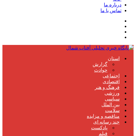
درباره ما
تماس با ما
استان
گزارش
حوادث
اجتماعی
اقتصادی
فرهنگ و هنر
ورزشی
سیاسی
بین الملل
سلامت
مناقصه و مزایده
چند رسانه ای
پادکست
فیلم