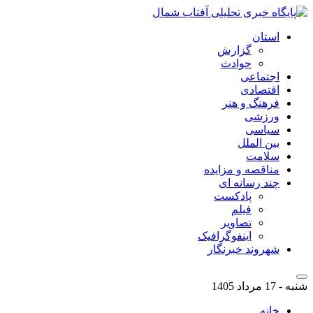
استان
گزارش
حوادث
اجتماعی
اقتصادی
فرهنگ و هنر
ورزشی
سیاسی
بین الملل
سلامت
مناقصه و مزایده
چند رسانه ای
پادکست
فیلم
تصاویر
اینفوگرافیک
شهروند خبرنگار
شنبه - 17 مرداد 1405
خانه