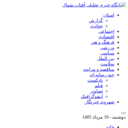
استان
گزارش
حوادث
اجتماعی
اقتصادی
فرهنگ و هنر
ورزشی
سیاسی
بین الملل
سلامت
مناقصه و مزایده
چند رسانه ای
پادکست
فیلم
تصاویر
اینفوگرافیک
شهروند خبرنگار
دوشنبه - 19 مرداد 1405
خانه