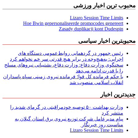
محبوب ترین اخبار ورزشی
Lizaro Session Time Limits
Hoe Bwin gepersonaliseerde promocodes genereert
Zasady duplikacji kont Dudespin
محبوبترین اخبار سیاسی
رئیس جمهور در گردهمایی روابط‌عمومی دستگاه های
اجرایی: به‌هیچ‌وجه در برابر هیچ قدرتی سر خم نخواهم کرد
سخنگوی وزارت دفاع: وزارت دفاع، پشتیبانی نیرو‌های مسلح
را با قدرت ادامه می‌دهد
با حکم فرمانده کل قوا؛ فرمانده نیروی زمینی سپاه پاسداران
انقلاب اسلامی منصوب شد
جدیدترین اخبار
وزارت بهداشت ۵۰ توصیه خودمراقبتی در گرمای شدید را
منتشر کرد
پیام مدیرعامل شركت توزیع نیروی برق استان گیلان به
مناسبت روز خبرنگار ‌
Lizaro Session Time Limits