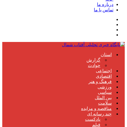
درباره ما
تماس با ما
استان
گزارش
حوادث
اجتماعی
اقتصادی
فرهنگ و هنر
ورزشی
سیاسی
بین الملل
سلامت
مناقصه و مزایده
چند رسانه ای
پادکست
فیلم