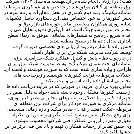
گفت : در ارزیابی انجام شده در اردیبهشت ماه سال ۱۴۰۴، شرکت
برق منطقه ای گیلان موفق شد در شاخص های عملکردی مرتبط با
سامانه تیکتینگ، رتبه دوم کشوری در بخش مخابرات و رتبه سوم در
بخش کنتورها را به خود اختصاص دهد. این دستاورد حاصل تلاشهای
شبانه روزی همکاران متخصص ما در حوزه های بازار برق و
مخابرات امور دیسپاچینگ است که با پیگیری دقیق، تحلیل فنی و
اقدام سریع در پاسخ به هشدارهای سامانه ، موفق به ارتقاء سطح
پایداری تبادل داده ها در سطح منطقه شدند.
حسن زاده با اشاره به روند ارزیابی های تخصصی صورت گرفته
توسط شرکت مدیریت شبکه برق ایران اظهار داشت:
در چارچوب نظام پایش و کنترل عملکرد شبکه سراسری برق،
سامانه ای تحت عنوان «تیکتینگ» توسط مدیریت شبکه برق ایران
طراحی و پیاده سازی شده است که به صورت هوشمند و لحظه ای،
اختلالات مربوط به قرائت کنتورهای هوشمند و زیرساخت های
مخابراتی انتقال داده را شناسایی و ثبت میکند.
معاون بهره برداری افزود: در صورتی که در فرآیند دریافت داده ها
از سمت کنتورها مشکلی وجود داشته باشد -خواه به دلیل نقص در
تجهیزات کنتور و یا اختلال در بسترهای مخابراتی نظیر فیبر نوری-
سامانه مرکزی به صورت خودکار برای شرکت برق منطقه ای
مربوطه «تیکت (هشدار فنی)» صادر میکند و بازه زمانی مشخصی
برای رفع مشکل تعیین میشود. ثبت، پیگیری و بستن این تیکتها،
معیاری مهم در ارزیابی عملکرد فنی شرکتها محسوب میشود.
وی ضمن تقدیر از زحمات همکاران فهیم و با دانش فنی برتر در این
بخشها تأکید کرد: