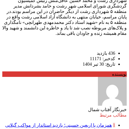
شهرداری رشت و محمد حسین عاقل‌منش رئیس کمیسیون
گردشگری شورای اسلامی شهر رشت و حامد بشردانش مدیر
منطقه ۵ شهرداری رشت از دیگر حاضران در این مراسم بودند.در
پایان مراسم، خیابان منتهی به دانشگاه آزاد اسلامی رشت واقع در
منطقه ۵ به نام «شهید استاد دکتر محمدمهدی طهرانچی» نامگذاری
و پلاک‌های مربوطه نصب شد تا یاد و خاطره این دانشمند و شهید والا
مقام همیشه زنده و جاودان باقی بماند.
436 بازدید
کدخبر: 11171
تاریخ: 30 تیر 1404
نویسنده
خبرنگار آفتاب شمال
مطالب مرتبط
1
همزمان با اربعین حسینی؛ بازدید استاندار از مواکب گیلانی