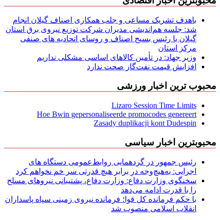
محبوبترین اخبار اقتصادی
باهدف تشریک مساعی و جلب همکاری اصناف گیلان انجام
شد: جلسه هم‌اندیشی مدیران شركت توزیع نیروی برق استان
گیلان با رئیس بسیج اصناف و روسای اتحادیه های صنفی
مركز استان
وزیر جهاد: در تأمین کالاهای اساسی مشکلی نداریم
افزایش قیمت نفت‌گاز صحت ندارد
محبوب ترین اخبار ورزشی
Lizaro Session Time Limits
Hoe Bwin gepersonaliseerde promocodes genereert
Zasady duplikacji kont Dudespin
محبوبترین اخبار سیاسی
رئیس جمهور در گردهمایی روابط‌عمومی دستگاه های
اجرایی: به‌هیچ‌وجه در برابر هیچ قدرتی سر خم نخواهم کرد
سخنگوی وزارت دفاع: وزارت دفاع، پشتیبانی نیرو‌های مسلح
را با قدرت ادامه می‌دهد
با حکم فرمانده کل قوا؛ فرمانده نیروی زمینی سپاه پاسداران
انقلاب اسلامی منصوب شد