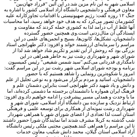
اسلامی شهر به این نام مزین شد.در این آئین “فرزاد جهان‌بین”
معاون فرهنگی و دانشجویی دانشگاه آزاد اسلامی کشور با اشاره به
جنگ ۱۲ روزه گفت: رژیم صهیونیستی با اقدامات تجاوزکارانه علیه
کشورمان تصور می‌کرد که به هدف خود خواهد رسید، اما محاسبات
آنها غلط از آب درآمد لذا به کشوری حمله کردند که مقاومت و
ایستادگی آن مثال‌زدنی است.وی همچنین حضور گسترده
دانشجویان، تشکل‌ها، کانون‌ها، بسیج و انجمن‌های علمی در این
مراسم را سرمایه‌ای ارزشمند خواند و افزود: دکتر طهرانچی استاد
بزرگی بود که روحش از این تقدیر و تکریم شاد خواهد شد لذا از
شورای شهر و شهرداری رشت نیز به خاطر همراهی در این
نامگذاری قدردانی می‌کنم.”سید شمس شفیعی” رئیس کمیسیون
برنامه و بودجه شورای اسلامی شهر رشت نیز در این مراسم گفت:
امروز با شکوه‌ترین رونمایی را شاهد هستیم که با حضور
دانشجویان، اساتید و مردم برگزار می‌شود و به نوعی تجلیل از علم
و دانش و یاد شهید دکتر طهرانچی است بنابراین دشمنان علم و
فرهنگ ایران همواره با دانشمندان برجسته ما دشمنی کرده‌اند، اما
ما با وحدت و همدلی مسیر پیشرفت را ادامه خواهیم داد.وی افزود:
ارتباط نزدیک و سازنده بین دانشگاه آزاد اسلامی، شورای شهر و
شهرداری رشت نمونه‌ای از همکاری برای توسعه علمی و فرهنگی
استان است لذا تعدادی از اعضای شورای شهر با همراهی شهردار
شب گذشته به کربلا مشرف شدند اما نمایندگان شورا حضور داشتند
تا این مراسم را همراهی کنند.همچنین مجتبی ملکی رئیس دانشگاه
آزاد اسلامی استان گیلان، محمد دانش شکیب معاون خدمات‌