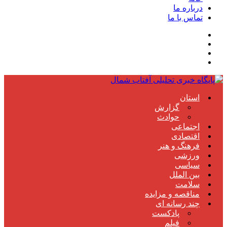
درباره ما
تماس با ما
استان
گزارش
حوادث
اجتماعی
اقتصادی
فرهنگ و هنر
ورزشی
سیاسی
بین الملل
سلامت
مناقصه و مزایده
چند رسانه ای
پادکست
فیلم