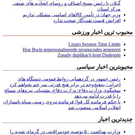
گیلان با رئیس بسیج اصناف و روسای اتحادیه های صنفی
مركز استان
وزیر جهاد: در تأمین کالاهای اساسی مشکلی نداریم
افزایش قیمت نفت‌گاز صحت ندارد
محبوب ترین اخبار ورزشی
Lizaro Session Time Limits
Hoe Bwin gepersonaliseerde promocodes genereert
Zasady duplikacji kont Dudespin
محبوبترین اخبار سیاسی
رئیس جمهور در گردهمایی روابط‌عمومی دستگاه های
اجرایی: به‌هیچ‌وجه در برابر هیچ قدرتی سر خم نخواهم کرد
سخنگوی وزارت دفاع: وزارت دفاع، پشتیبانی نیرو‌های مسلح
را با قدرت ادامه می‌دهد
با حکم فرمانده کل قوا؛ فرمانده نیروی زمینی سپاه پاسداران
انقلاب اسلامی منصوب شد
جدیدترین اخبار
وزارت بهداشت ۵۰ توصیه خودمراقبتی در گرمای شدید را