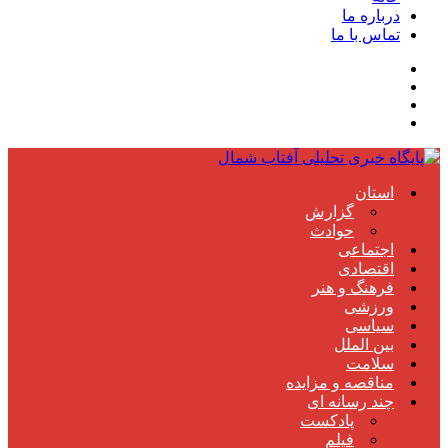
درباره ما
تماس با ما
استان
گزارش
حوادث
اجتماعی
اقتصادی
فرهنگ و هنر
ورزشی
سیاسی
بین الملل
سلامت
مناقصه و مزایده
چند رسانه ای
پادکست
فیلم