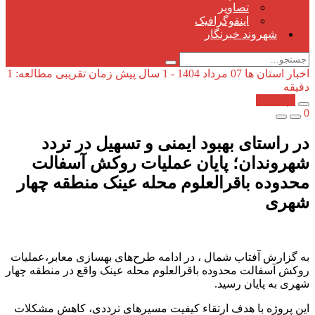
تصاویر
اینفوگرافیک
شهروند خبرنگار
اخبار استان ها
07 مرداد 1404 - 1 سال پیش
زمان تقریبی مطالعه: 1
دقیقه
کپی شد!
0
در راستای بهبود ایمنی و تسهیل در تردد
شهروندان؛ پایان عملیات روکش آسفالت
محدوده باقرالعلوم محله عینک منطقه چهار
شهری
به گزارش آفتاب شمال ، در ادامه طرح‌های بهسازی معابر،عملیات
روکش آسفالت محدوده باقرالعلوم محله عینک واقع در منطقه چهار
شهری به پایان رسید.
این پروژه با هدف ارتقاء کیفیت مسیرهای ترددی، کاهش مشکلات