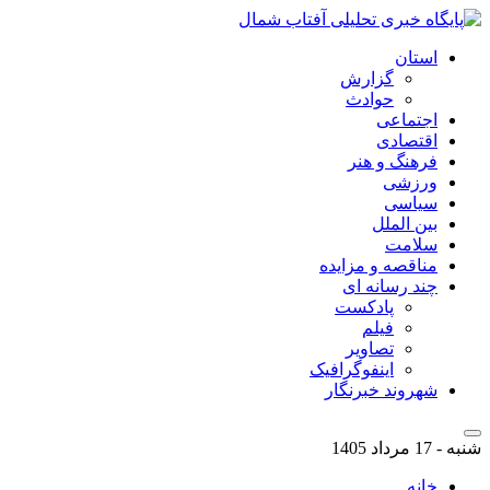
استان
گزارش
حوادث
اجتماعی
اقتصادی
فرهنگ و هنر
ورزشی
سیاسی
بین الملل
سلامت
مناقصه و مزایده
چند رسانه ای
پادکست
فیلم
تصاویر
اینفوگرافیک
شهروند خبرنگار
شنبه - 17 مرداد 1405
خانه