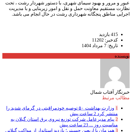
عبور و مرور و بهبود سیمای شهری، با دستور شهردار رشت ، تحت
نظارت مستقیم معاونت حمل و نقل و امور زیربنایی و با مدیریت
اجرایی مناطق پنجگانه شهرداری رشت در حال انجام می باشد.
415 بازدید
کدخبر: 11202
تاریخ: 7 مرداد 1404
نویسنده
خبرنگار آفتاب شمال
مطالب مرتبط
1
وزارت بهداشت ۵۰ توصیه خودمراقبتی در گرمای شدید را
منتشر کرد
2 ساعت پیش
2
پیام مدیرعامل شركت توزیع نیروی برق استان گیلان به
مناسبت روز ...
23 ساعت پیش
3
همزمان با اربعین حسینی؛ بازدید استاندار از مواکب گیلانی