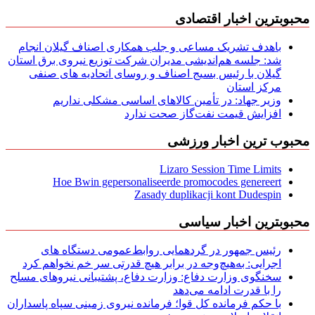
محبوبترین اخبار اقتصادی
باهدف تشریک مساعی و جلب همکاری اصناف گیلان انجام
شد: جلسه هم‌اندیشی مدیران شركت توزیع نیروی برق استان
گیلان با رئیس بسیج اصناف و روسای اتحادیه های صنفی
مركز استان
وزیر جهاد: در تأمین کالاهای اساسی مشکلی نداریم
افزایش قیمت نفت‌گاز صحت ندارد
محبوب ترین اخبار ورزشی
Lizaro Session Time Limits
Hoe Bwin gepersonaliseerde promocodes genereert
Zasady duplikacji kont Dudespin
محبوبترین اخبار سیاسی
رئیس جمهور در گردهمایی روابط‌عمومی دستگاه های
اجرایی: به‌هیچ‌وجه در برابر هیچ قدرتی سر خم نخواهم کرد
سخنگوی وزارت دفاع: وزارت دفاع، پشتیبانی نیرو‌های مسلح
را با قدرت ادامه می‌دهد
با حکم فرمانده کل قوا؛ فرمانده نیروی زمینی سپاه پاسداران