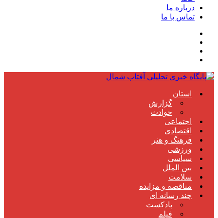
درباره ما
تماس با ما
استان
گزارش
حوادث
اجتماعی
اقتصادی
فرهنگ و هنر
ورزشی
سیاسی
بین الملل
سلامت
مناقصه و مزایده
چند رسانه ای
پادکست
فیلم