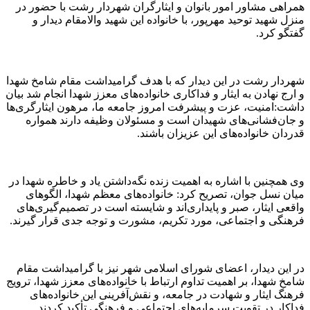
همراهی مشاور امور بانوان و ایثارگران شهردار رشت با حضور در
منزل شهید توحید مهرپور، با خانواده این شهید والامقام دیدار و
گفتگو کرد.
شهردار رشت در این دیدار که با هدف گرامیداشت مقام شامخ شهدا
و ارج نهادن به ایثار و فداکاری خانواده‌های معزز شهدا انجام شد بیان
داشت:امنیت، عزت و پیشرفت امروز جامعه ما، مرهون ایثارگری‌ها
و جان‌فشانی‌های شهیدان است و مسئولان وظیفه دارند همواره
قدردان خانواده‌های این عزیزان باشند.
وی همچنین با اشاره به اهمیت زنده نگه‌داشتن یاد و خاطره شهدا در
میان نسل جوان، تصریح کرد: خانواده‌های معظم شهدا، الگوهای
واقعی ایثار، صبر و پایداری‌اند و شایسته است در تصمیم‌گیری‌های
فرهنگی و اجتماعی، مورد تکریم، مشورت و توجه جدی قرار گیرند.
در این دیدار، اعضای شورای اسلامی شهر نیز با گرامیداشت مقام
شامخ شهدا، بر اهمیت تداوم ارتباط با خانواده‌های معزز شهدا، ترویج
فرهنگ ایثار و شهادت در جامعه، و نقش‌آفرینی این خانواده‌های
فداکار در تقویت سرمایه‌های اجتماعی و فرهنگی تأکید کردند.