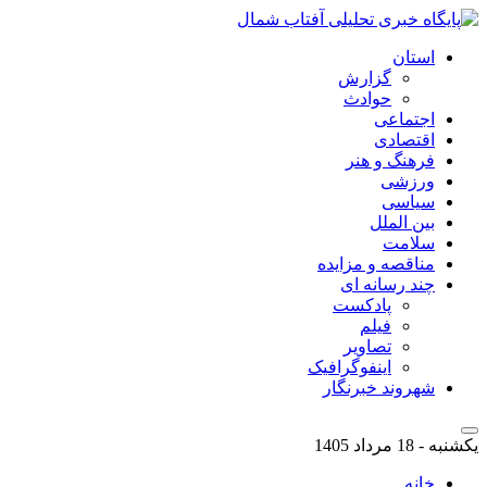
استان
گزارش
حوادث
اجتماعی
اقتصادی
فرهنگ و هنر
ورزشی
سیاسی
بین الملل
سلامت
مناقصه و مزایده
چند رسانه ای
پادکست
فیلم
تصاویر
اینفوگرافیک
شهروند خبرنگار
یکشنبه - 18 مرداد 1405
خانه