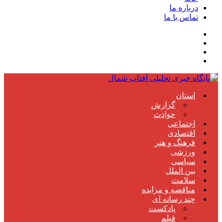
درباره ما
تماس با ما
استان
گزارش
حوادث
اجتماعی
اقتصادی
فرهنگ و هنر
ورزشی
سیاسی
بین الملل
سلامت
مناقصه و مزایده
چند رسانه ای
پادکست
فیلم