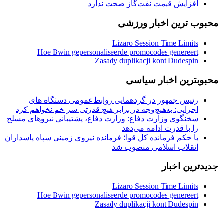
افزایش قیمت نفت‌گاز صحت ندارد
محبوب ترین اخبار ورزشی
Lizaro Session Time Limits
Hoe Bwin gepersonaliseerde promocodes genereert
Zasady duplikacji kont Dudespin
محبوبترین اخبار سیاسی
رئیس جمهور در گردهمایی روابط‌عمومی دستگاه های
اجرایی: به‌هیچ‌وجه در برابر هیچ قدرتی سر خم نخواهم کرد
سخنگوی وزارت دفاع: وزارت دفاع، پشتیبانی نیرو‌های مسلح
را با قدرت ادامه می‌دهد
با حکم فرمانده کل قوا؛ فرمانده نیروی زمینی سپاه پاسداران
انقلاب اسلامی منصوب شد
جدیدترین اخبار
Lizaro Session Time Limits
Hoe Bwin gepersonaliseerde promocodes genereert
Zasady duplikacji kont Dudespin