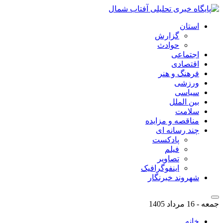
استان
گزارش
حوادث
اجتماعی
اقتصادی
فرهنگ و هنر
ورزشی
سیاسی
بین الملل
سلامت
مناقصه و مزایده
چند رسانه ای
پادکست
فیلم
تصاویر
اینفوگرافیک
شهروند خبرنگار
جمعه - 16 مرداد 1405
خانه