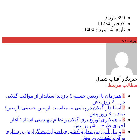
399 بازدید
کدخبر: 11234
تاریخ: 14 مرداد 1404
نویسنده
خبرنگار آفتاب شمال
مطالب مرتبط
1
همزمان با اربعین حسینی؛ بازدید استاندار از مواکب گیلانی
در ...
2 روز پیش
2
استاندار گیلان در پیامی به مناسبت اربعین حسینی: اربعین؛
نماد ...
3 روز پیش
3
با همکاری توزیع برق گیلان و نظام مهندسی استان؛ آغاز
اجرای طرح ...
4 روز پیش
4
وبینار آموزش مداوم کشوری اصول ثبت گزارش پرستاری
برگزار شد
6 روز پیش