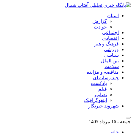
استان
گزارش
حوادث
اجتماعی
اقتصادی
فرهنگ و هنر
ورزشی
سیاسی
بین الملل
سلامت
مناقصه و مزایده
چند رسانه ای
پادکست
فیلم
تصاویر
اینفوگرافیک
شهروند خبرنگار
جمعه - 16 مرداد 1405
خانه