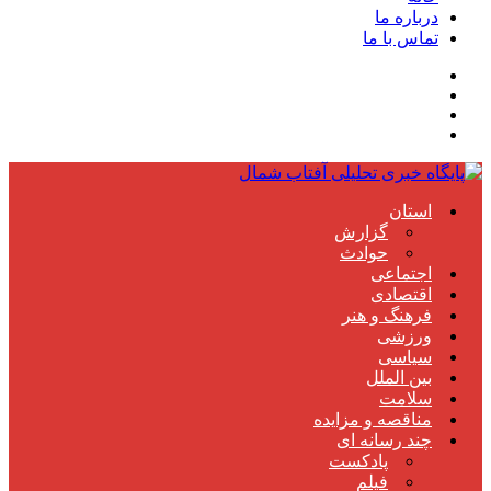
درباره ما
تماس با ما
استان
گزارش
حوادث
اجتماعی
اقتصادی
فرهنگ و هنر
ورزشی
سیاسی
بین الملل
سلامت
مناقصه و مزایده
چند رسانه ای
پادکست
فیلم