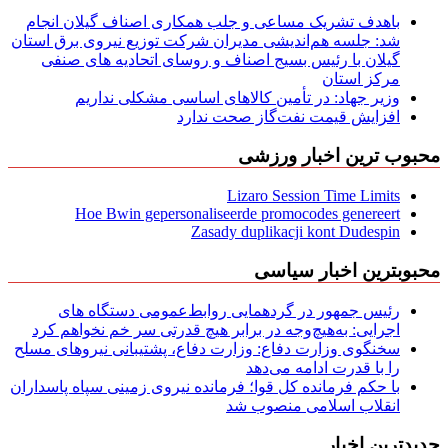
باهدف تشریک مساعی و جلب همکاری اصناف گیلان انجام
شد: جلسه هم‌اندیشی مدیران شركت توزیع نیروی برق استان
گیلان با رئیس بسیج اصناف و روسای اتحادیه های صنفی
مركز استان
وزیر جهاد: در تأمین کالاهای اساسی مشکلی نداریم
افزایش قیمت نفت‌گاز صحت ندارد
محبوب ترین اخبار ورزشی
Lizaro Session Time Limits
Hoe Bwin gepersonaliseerde promocodes genereert
Zasady duplikacji kont Dudespin
محبوبترین اخبار سیاسی
رئیس جمهور در گردهمایی روابط‌عمومی دستگاه های
اجرایی: به‌هیچ‌وجه در برابر هیچ قدرتی سر خم نخواهم کرد
سخنگوی وزارت دفاع: وزارت دفاع، پشتیبانی نیرو‌های مسلح
را با قدرت ادامه می‌دهد
با حکم فرمانده کل قوا؛ فرمانده نیروی زمینی سپاه پاسداران
انقلاب اسلامی منصوب شد
جدیدترین اخبار