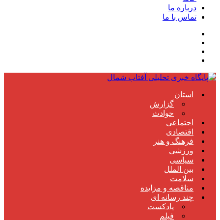
درباره ما
تماس با ما
استان
گزارش
حوادث
اجتماعی
اقتصادی
فرهنگ و هنر
ورزشی
سیاسی
بین الملل
سلامت
مناقصه و مزایده
چند رسانه ای
پادکست
فیلم