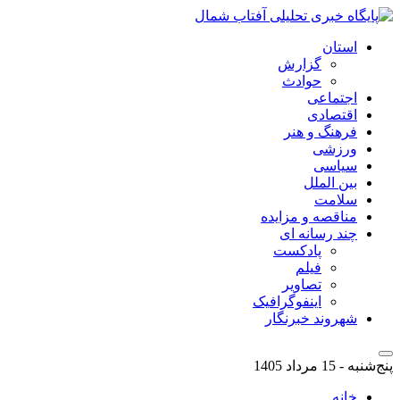
استان
گزارش
حوادث
اجتماعی
اقتصادی
فرهنگ و هنر
ورزشی
سیاسی
بین الملل
سلامت
مناقصه و مزایده
چند رسانه ای
پادکست
فیلم
تصاویر
اینفوگرافیک
شهروند خبرنگار
پنج‌شنبه - 15 مرداد 1405
خانه