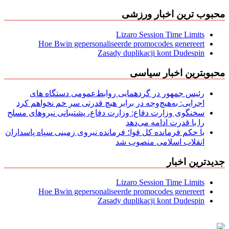
محبوب ترین اخبار ورزشی
Lizaro Session Time Limits
Hoe Bwin gepersonaliseerde promocodes genereert
Zasady duplikacji kont Dudespin
محبوبترین اخبار سیاسی
رئیس جمهور در گردهمایی روابط‌عمومی دستگاه های
اجرایی: به‌هیچ‌وجه در برابر هیچ قدرتی سر خم نخواهم کرد
سخنگوی وزارت دفاع: وزارت دفاع، پشتیبانی نیرو‌های مسلح
را با قدرت ادامه می‌دهد
با حکم فرمانده کل قوا؛ فرمانده نیروی زمینی سپاه پاسداران
انقلاب اسلامی منصوب شد
جدیدترین اخبار
Lizaro Session Time Limits
Hoe Bwin gepersonaliseerde promocodes genereert
Zasady duplikacji kont Dudespin