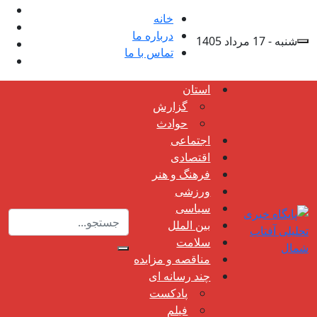
خانه
درباره ما
شنبه - 17 مرداد 1405
تماس با ما
استان
گزارش
حوادث
اجتماعی
اقتصادی
فرهنگ و هنر
ورزشی
سیاسی
بین الملل
سلامت
مناقصه و مزایده
چند رسانه ای
پادکست
فیلم