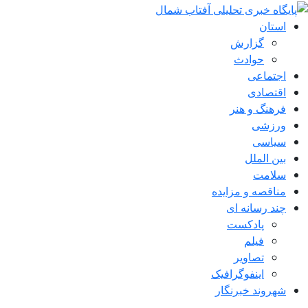
استان
گزارش
حوادث
اجتماعی
اقتصادی
فرهنگ و هنر
ورزشی
سیاسی
بین الملل
سلامت
مناقصه و مزایده
چند رسانه ای
پادکست
فیلم
تصاویر
اینفوگرافیک
شهروند خبرنگار