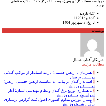
دو یا سه مسئله کلیدی به‌ویژه پسماند تمرکز کند تا به نتیجه عملی
برسد.
427 بازدید
کدخبر: 11291
تاریخ: 3 شهریور 1404
نویسنده
خبرنگار آفتاب شمال
مطالب مرتبط
1
همزمان با اربعین حسینی؛ بازدید استاندار از مواکب گیلانی
در ...
2 روز پیش
2
استاندار گیلان در پیامی به مناسبت اربعین حسینی: اربعین؛
نماد ...
3 روز پیش
3
با همکاری توزیع برق گیلان و نظام مهندسی استان؛ آغاز
اجرای طرح ...
4 روز پیش
4
وبینار آموزش مداوم کشوری اصول ثبت گزارش پرستاری
برگزار شد
6 روز پیش