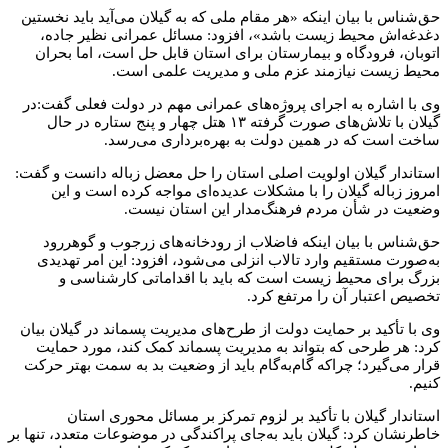
حق‌شناس با بیان اینکه «هر مقام ملی که به گیلان می‌آید باید نخستین
دغدغه‌اش محیط زیست باشد»، افزود: مسائل عمرانی نظیر جاده،
اتوبان، فرودگاه و بیمارستان برای استان قابل حل است، اما بحران
محیط زیست نیازمند عزم ملی و مدیریت علمی است.
وی با اشاره به اجرای پروژه‌های عمرانی مهم در دولت فعلی گفت:در
گیلان با تلاش‌های صورت گرفته ۱۳ هتل چهار و پنج ستاره در حال
ساخت است که در همین دولت به بهره‌برداری می‌رسد.
استاندار گیلان اولویت اصلی استان را حل معضل زباله دانست و گفت:
امروز زباله گیلان را با مشکلات عدیده‌ای مواجه کرده است و این
وضعیت در شأن مردم فرهنگ‌مدار این استان نیست.
حق‌شناس با بیان اینکه فاضلاب از رودخانه‌های زرجوب و گوهررود
به‌صورت مستقیم وارد تالاب انزلی می‌شود، افزود: این امر تهدیدی
بزرگ برای محیط زیست است که باید با اقداماتی کارشناسی و
تخصیص اعتبار آن را مرتفع کرد.
وی با تأکید بر حمایت دولت از طرح‌های مدیریت پسماند در گیلان بیان
کرد: هر طرحی که بتواند به مدیریت پسماند کمک کند، مورد حمایت
قرار می‌گیرد؛ چراکه گام‌به‌گام باید از وضعیت بد به سمت بهتر حرکت
کنیم.
استاندار گیلان با تأکید بر لزوم تمرکز بر مسائل محوری استان
خاطرنشان کرد: گیلان باید به‌جای پراکندگی در موضوعات متعدد، تنها بر