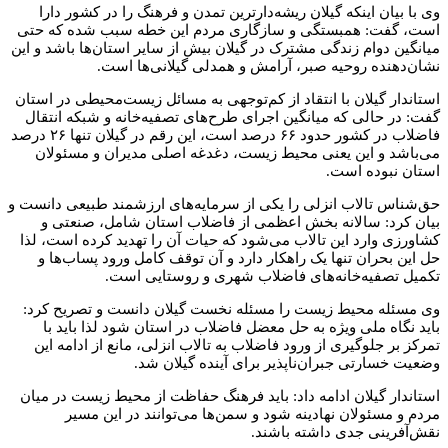
وی با بیان اینکه گیلان ریشه‌دارترین تمدن و فرهنگ را در کشور دارا
است، گفت: همبستگی و سازگاری مردم این خطه سبب شده که حتی
میانگین دوام زندگی مشترک در گیلان بیش از سایر استان‌ها باشد و این
نشان‌دهنده روحیه صبر، آرامش و همدلی گیلانی‌ها است.
استاندار گیلان با انتقاد از کم‌توجهی به مسائل زیست‌محیطی در استان
گفت: در حالی که میانگین اجرای طرح‌های تصفیه‌خانه و شبکه انتقال
فاضلاب در کشور حدود ۶۶ درصد است، این رقم در گیلان تنها ۲۶ درصد
می‌باشد و این یعنی محیط زیست، دغدغه اصلی مدیران و مسئولان
استان نبوده است.
حق‌شناس تالاب انزلی را یکی از سرمایه‌های ارزشمند طبیعی دانست و
بیان کرد: سالانه بخش اعظمی از فاضلاب استان شامل، صنعتی و
کشاورزی وارد این تالاب می‌شود که حیات آن را تهدید کرده است، لذا
حل این بحران تنها یک راهکار دارد و آن توقف کامل ورود پساب‌ها و
تکمیل تصفیه‌خانه‌های فاضلاب شهری و روستایی است.
وی مسئله محیط زیست را مسئله نخست گیلان دانست و تصریح کرد:
باید نگاه ملی ویژه به حل معضل فاضلاب در استان شود لذا باید با
تمرکز بر جلوگیری از ورود فاضلاب به تالاب انزلی، مانع از ادامه این
وضعیت خسارتی جبران‌ناپذیر برای آینده گیلان شد.
استاندار گیلان ادامه داد: باید فرهنگ حفاظت از محیط زیست در میان
مردم و مسئولان نهادینه شود و سمن‌ها می‌توانند در این مسیر
نقش‌آفرینی جدی داشته باشند.