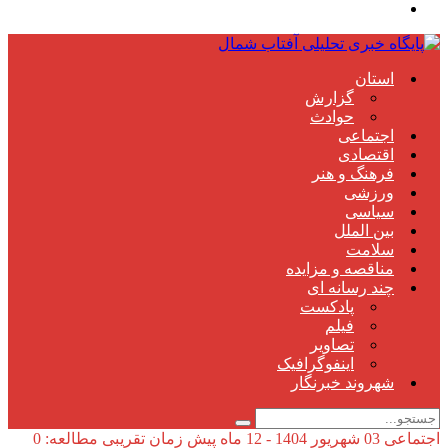
استان
گزارش
حوادث
اجتماعی
اقتصادی
فرهنگ و هنر
ورزشی
سیاسی
بین الملل
سلامت
مناقصه و مزایده
چند رسانه ای
پادکست
فیلم
تصاویر
اینفوگرافیک
شهروند خبرنگار
اجتماعی
03 شهریور 1404 - 12 ماه پیش
زمان تقریبی مطالعه: 0