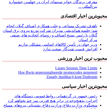
معرفی برندگان جوایز سینمای ایران در چهلمین جشنواره
بین‌المللی ...
محبوبترین اخبار اقتصادی
باهدف تشریک مساعی و جلب همکاری اصناف گیلان انجام
شد: جلسه هم‌اندیشی مدیران شركت توزیع نیروی برق استان
گیلان با رئیس بسیج اصناف و روسای اتحادیه های صنفی
مركز استان
وزیر جهاد: در تأمین کالاهای اساسی مشکلی نداریم
افزایش قیمت نفت‌گاز صحت ندارد
محبوب ترین اخبار ورزشی
Lizaro Session Time Limits
Hoe Bwin gepersonaliseerde promocodes genereert
Zasady duplikacji kont Dudespin
محبوبترین اخبار سیاسی
رئیس جمهور در گردهمایی روابط‌عمومی دستگاه های
اجرایی: به‌هیچ‌وجه در برابر هیچ قدرتی سر خم نخواهم کرد
سخنگوی وزارت دفاع: وزارت دفاع، پشتیبانی نیرو‌های مسلح