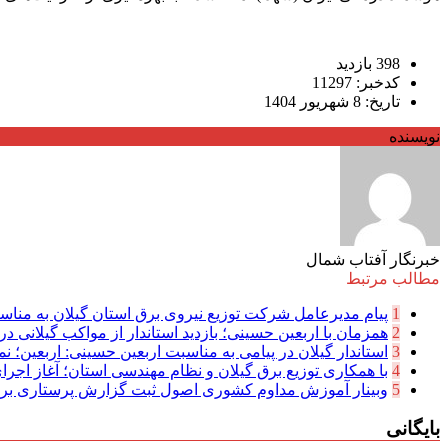
398 بازدید
کدخبر: 11297
تاریخ: 8 شهریور 1404
نویسنده
خبرنگار آفتاب شمال
مطالب مرتبط
1
پیام مدیرعامل شركت توزیع نیروی برق استان گیلان به مناسب
2
همزمان با اربعین حسینی؛ بازدید استاندار از مواکب گیلانی در 
3
استاندار گیلان در پیامی به مناسبت اربعین حسینی: اربعین؛ نما
4
با همکاری توزیع برق گیلان و نظام مهندسی استان؛ آغاز اجرا
5
وبینار آموزش مداوم کشوری اصول ثبت گزارش پرستاری بر
بایگانی