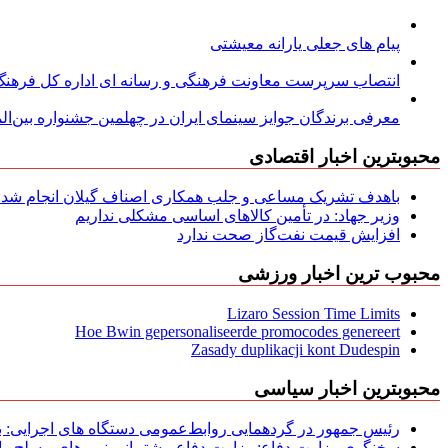
پیام های جعلی یارانه معیشتی
انتصاب سرپرست معاونت فرهنگی و رسانه ای اداره کل فرهنگ و
معرفی برندگان جوایز سینمای ایران در چهلمین جشنواره بین‌المل
محبوبترین اخبار اقتصادی
باهدف تشریک مساعی و جلب همکاری اصناف گیلان انجام شد: ج
وزیر جهاد: در تأمین کالاهای اساسی مشکلی نداریم
افزایش قیمت نفت‌گاز صحت ندارد
محبوب ترین اخبار ورزشی
Lizaro Session Time Limits
Hoe Bwin gepersonaliseerde promocodes genereert
Zasady duplikacji kont Dudespin
محبوبترین اخبار سیاسی
رئیس جمهور در گردهمایی روابط‌عمومی دستگاه های اجرایی: به‌
سخنگوی وزارت دفاع: وزارت دفاع، پشتیبانی نیرو‌های مسلح را 