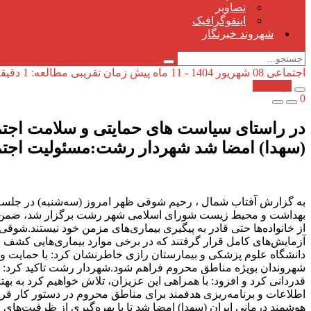
تصاویر
اینفوگرافیک
شهروند خبرنگار
اجتماعی
08 شهریور 1404 - 11 ماه پیش
زمان تقریبی مطالعه: 1 دقیقه
کپی شد!
0
در راستای سیاست های حمایتی و سلامت اجتم
(سهدا) امضا شد شهردار رشت:مسئولیت اجتما
به گزارش آفتاب شمال ، رحیم شوقی ظهر امروز (سه‌شنبه) در جلسه
بهداشت و محیط زیست شورای اسلامی شهر رشت برگزار شد، ضمن تبریک
از خانواده‌ها حتی قادر به پیگیری بیماری‌های مزمن خود نیستند.شو
آزمایش‌های کامل قرار گرفتند که در برخی موارد بیماری‌هایی کشف شد
دانشگاه علوم پزشکی و بیمارستان رازی خاطرنشان کرد: با حمایت و
شهروندان بویژه مناطق محروم فراهم شود.شهردار رشت تاکید کرد: اگر 
قدردانی کرد و افزود: با همراهی این عزیزان، تلاش خواهیم کرد به به
اطلاعات و برنامه‌ریزی هدفمند برای مناطق محروم در دستور کار قرار
هوشمند درمانی ایران (سهدا) امضا شد تا با بهره‌گیری از ظرفیت‌های