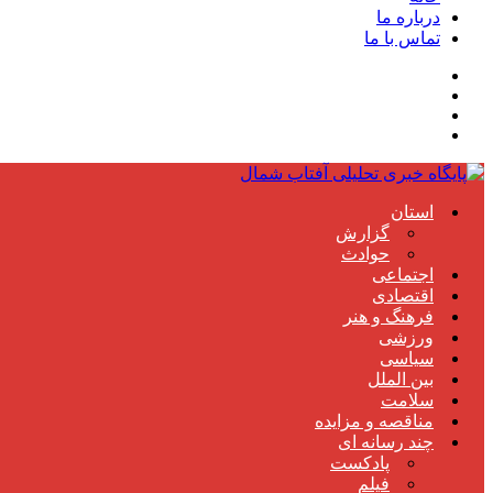
درباره ما
تماس با ما
استان
گزارش
حوادث
اجتماعی
اقتصادی
فرهنگ و هنر
ورزشی
سیاسی
بین الملل
سلامت
مناقصه و مزایده
چند رسانه ای
پادکست
فیلم