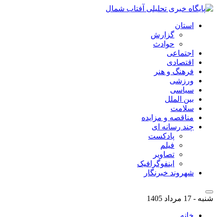
استان
گزارش
حوادث
اجتماعی
اقتصادی
فرهنگ و هنر
ورزشی
سیاسی
بین الملل
سلامت
مناقصه و مزایده
چند رسانه ای
پادکست
فیلم
تصاویر
اینفوگرافیک
شهروند خبرنگار
شنبه - 17 مرداد 1405
خانه