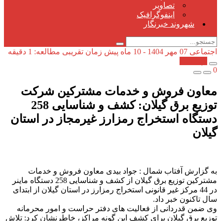
تصاویر
اینفوگرافیک
شهروند خبرنگار
اجتماعی
07 مهر 1404 - 10 ماه پیش
زمان تقریبی مطالعه: 1 دقیقه
کپی شد!
0
معاون فروش و خدمات مشتركین شركت
توزیع برق گیلان: کشف و شناسایی 258
دستگاه استخراج رمزارز غیرمجاز در استان
گیلان
به گزارش آفتاب شمال : جواد بیدی معاون فروش و خدمات
مشترکین توزیع برق گیلان از کشف و شناسایی 258 دستگاه ماینر
در 44 مرکز غیر قانونی استخراج رمزارز در استان گیلان از ابتدای
سال تاکنون خبر داد.
وی ضمن قدردانی از فعالیت های دفتر حراست و امور محرمانه
توزیع برق گیلان برای کشف این گونه مراکز، خاطرنشان کرد: تلاش