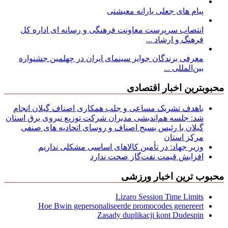
پیام های جعلی یارانه معیشتی
انتصاب سرپرست معاونت فرهنگی و رسانه ای اداره کل
فرهنگ و ارشاد ...
معرفی برندگان جوایز سینمای ایران در چهلمین جشنواره
بین‌المللی ...
محبوبترین اخبار اقتصادی
باهدف تشریک مساعی و جلب همکاری اصناف گیلان انجام
شد: جلسه هم‌اندیشی مدیران شركت توزیع نیروی برق استان
گیلان با رئیس بسیج اصناف و روسای اتحادیه های صنفی
مركز استان
وزیر جهاد: در تأمین کالاهای اساسی مشکلی نداریم
افزایش قیمت نفت‌گاز صحت ندارد
محبوب ترین اخبار ورزشی
Lizaro Session Time Limits
Hoe Bwin gepersonaliseerde promocodes genereert
Zasady duplikacji kont Dudespin