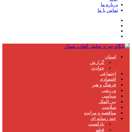
درباره ما
تماس با ما
استان
گزارش
حوادث
اجتماعی
اقتصادی
فرهنگ و هنر
ورزشی
سیاسی
بین الملل
سلامت
مناقصه و مزایده
چند رسانه ای
پادکست
فیلم