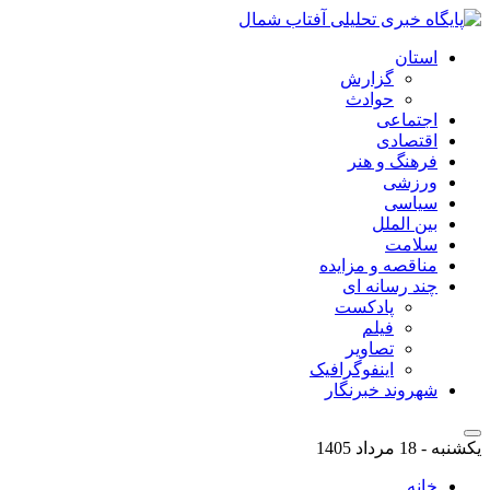
استان
گزارش
حوادث
اجتماعی
اقتصادی
فرهنگ و هنر
ورزشی
سیاسی
بین الملل
سلامت
مناقصه و مزایده
چند رسانه ای
پادکست
فیلم
تصاویر
اینفوگرافیک
شهروند خبرنگار
یکشنبه - 18 مرداد 1405
خانه