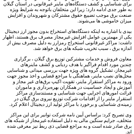
برای شناسایی و کشف دستگاه‌های ماینر غیرقانونی در استان گیلان
به طور جدی ادامه دارد؛ زیرا این متخلفان باتوجه به شرایط ویژه
صنعت برق موجب تضییع حقوق مشترکان و شهروندان و افزایش
میزان خاموشی ها می‌شوند.
بیدی با اشاره به اینکه دستگاه‌های استخراج بدون مجوز ارز دیجیتال
یکی از مهمترین عوامل افزایش غیرمجاز مصرف برق هستند، اظهار
داشت: مراکز غیرقانونی استخراج رمزارز به دلیل مصرف بیش از
اندازه برق ، سبب تخریب شبکه های برق خواهد شد.
معاون فروش و خدمات مشترکین توزیع برق گیلان ، برگزاری
چندین مورد اقدام فراگیر با هدف ردیابی و کشف ماینرهای
غیرمجاز، تشکیل گروه های ویژه جهت بررسی میدانی و شناسایی
محل‌های نصب ماینر، هماهنگی با مراجع قضایی و اخذ مجوز جهت
ورود به مراکز استقرار ماینر، تقویت اکیپ برق‌های غیر مجاز و
آموزش و ایجاد حساسیت در همکاران بهره‌برداری و ماموران
قرائت امورهای اجرایی جهت شناسایی و مستندسازی مراکز
استقرار ماینر را از اقدامات شرکت توزیع نیروی برق گیلان در
زمینه‌ی شناسایی و برخورد با مراکز تولید ارز دیجیتال اعلام کرد.
وی تصریح کرد: براساس آیین نامه شرکت توانیر برای این مراکز
متخلف، جرایم سنگین مالی به دلیل استفاده غیرمجاز از شبکه های
برق صادر شده است و به مراجع قضایی ذی ربط نیز معرفی شده
اند.