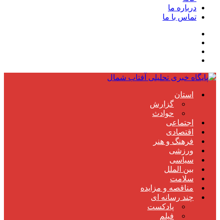
درباره ما
تماس با ما
استان
گزارش
حوادث
اجتماعی
اقتصادی
فرهنگ و هنر
ورزشی
سیاسی
بین الملل
سلامت
مناقصه و مزایده
چند رسانه ای
پادکست
فیلم