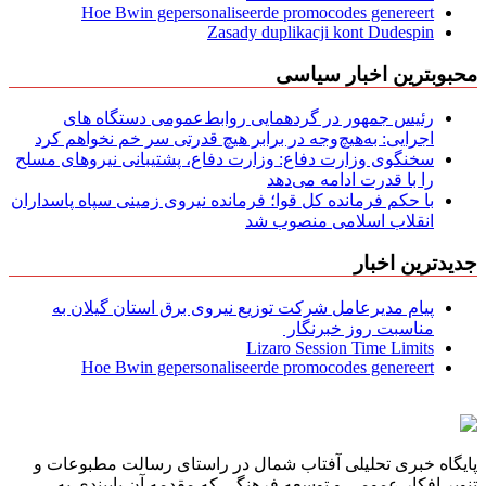
Hoe Bwin gepersonaliseerde promocodes genereert
Zasady duplikacji kont Dudespin
محبوبترین اخبار سیاسی
رئیس جمهور در گردهمایی روابط‌عمومی دستگاه های
اجرایی: به‌هیچ‌وجه در برابر هیچ قدرتی سر خم نخواهم کرد
سخنگوی وزارت دفاع: وزارت دفاع، پشتیبانی نیرو‌های مسلح
را با قدرت ادامه می‌دهد
با حکم فرمانده کل قوا؛ فرمانده نیروی زمینی سپاه پاسداران
انقلاب اسلامی منصوب شد
جدیدترین اخبار
پیام مدیرعامل شركت توزیع نیروی برق استان گیلان به
مناسبت روز خبرنگار ‌
Lizaro Session Time Limits
Hoe Bwin gepersonaliseerde promocodes genereert
پایگاه خبری تحلیلی آفتاب شمال در راستای رسالت مطبوعات و
تنویر افکار عمومی و توسعه فرهنگی که مقدمه آن پایبندی به