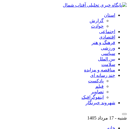
استان
گزارش
حوادث
اجتماعی
اقتصادی
فرهنگ و هنر
ورزشی
سیاسی
بین الملل
سلامت
مناقصه و مزایده
چند رسانه ای
پادکست
فیلم
تصاویر
اینفوگرافیک
شهروند خبرنگار
شنبه - 17 مرداد 1405
خانه